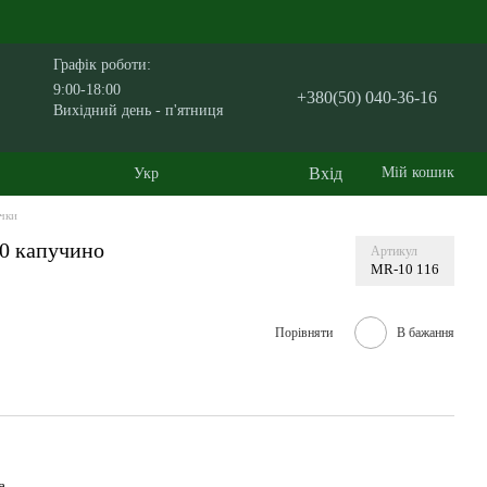
Графік роботи:
9:00-18:00
+380(50) 040-36-16
Вихідний день - п'ятниця
Вхід
Мій кошик
Укр
чки
0 капучино
Артикул
MR-10 116
Порівняти
В бажання
а