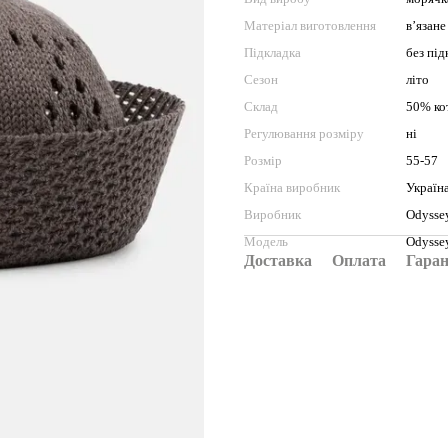
Матеріал виготовлення
в’язане
Підкладка
без під
Сезон
літо
Склад
50% ко
Регулювання розміру
ні
Розмір
55-57
Країна виробник
Україн
Виробник
Odysse
Модель
Odysse
Доставка
Оплата
Гаран