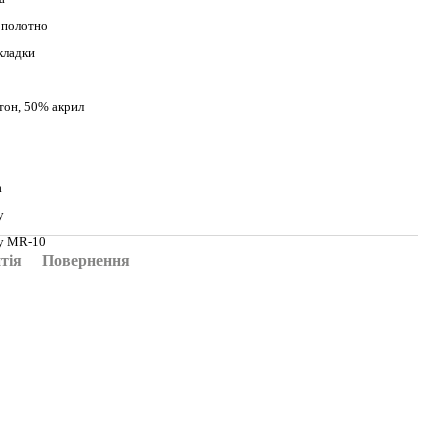
 полотно
кладки
тон, 50% акрил
а
y
y MR-10
тія
Повернення