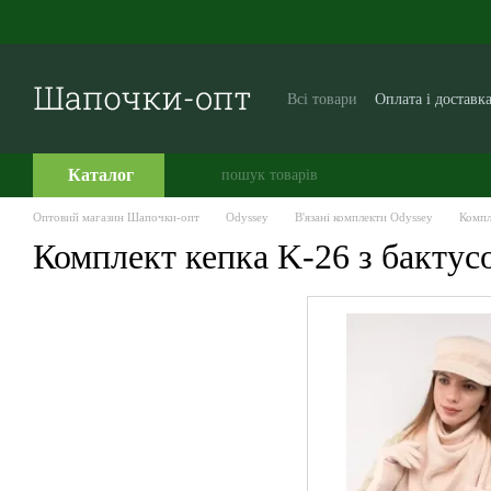
Перейти до основного контенту
Всі товари
Оплата і доставк
Виробникам і постачальни
Часто задавані питання
Каталог
Оптовий магазин Шапочки-опт
Odyssey
В'язані комплекти Odyssey
Компл
Комплект кепка K-26 з бактус