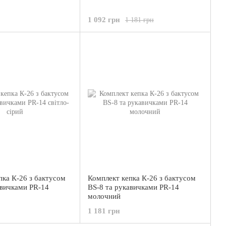
1 092 грн
1 181 грн
пка К-26 з бактусом
Комплект кепка К-26 з бактусом
авичками PR-14
BS-8 та рукавичками PR-14
молочний
1 181 грн