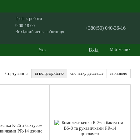
Графік роботи:
9:00-18:00
+380(50) 040-36-16
Вихідний день - п'ятниця
Вхід
Мій кошик
Укр
за популярністю
спочатку дешевше
за назвою
Сортування: