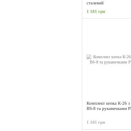
сталевий
1 181 грн
Комплект кепка К-26 з
BS-8 та рукавичками P
1 181 грн