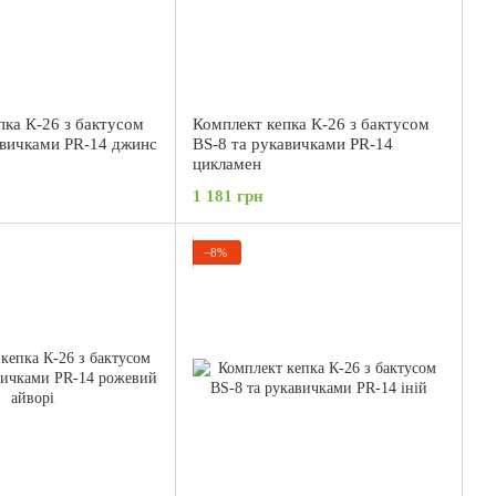
пка К-26 з бактусом
Комплект кепка К-26 з бактусом
авичками PR-14 джинс
BS-8 та рукавичками PR-14
цикламен
1 181 грн
−8%