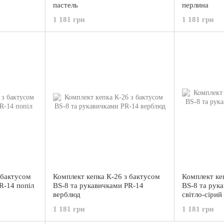
пастель
перлина
1 181 грн
1 181 грн
 бактусом
Комплект кепка К-26 з бактусом
Комплект ке
R-14 попіл
BS-8 та рукавичками PR-14
BS-8 та рук
верблюд
світло-сірий
1 181 грн
1 181 грн