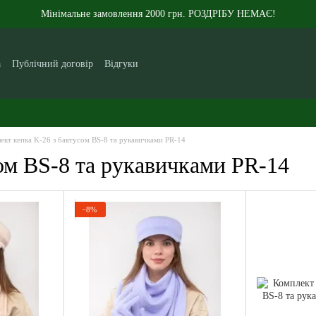
Мінімальне замовлення 2000 грн. РОЗДРІБУ НЕМАЄ!
а
Публічний договір
Відгуки
кам
Контакти
Новини
Статті
Про нас
ект кепка K-26 з бактусом BS-8 та рукавичками PR-14
ом BS-8 та рукавичками PR-14
−8%