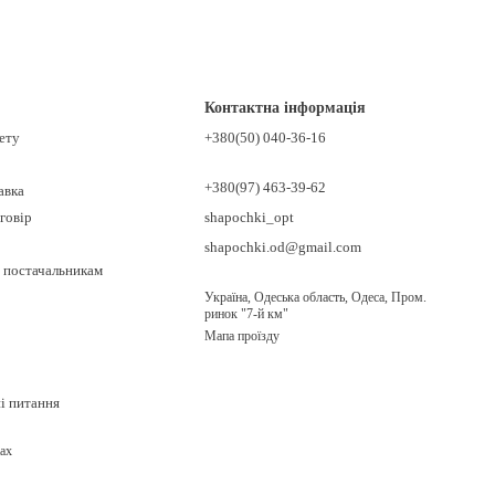
Контактна інформація
нету
+380(50) 040-36-16
+380(97) 463-39-62
авка
говір
shapochki_opt
shapochki.od@gmail.com
 постачальникам
Україна, Одеська область, Одеса, Пром.
ринок "7-й км"
Мапа проїзду
ні питання
ах