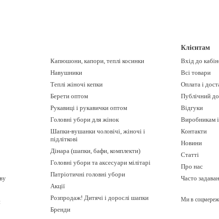
Клієнтам
Капюшони, капори, теплі косинки
Вхід до кабі
Навушники
Всі товари
Теплі жіночі кепки
Оплата і дост
Берети оптом
Публічний до
Рукавиці і рукавички оптом
Відгуки
Головні убори для жінок
Виробникам і
Шапки-вушанки чоловічі, жіночі і
Контакти
підліткові
Новини
Дінара (шапки, бафи, комплекти)
Статті
Головні убори та аксесуари мілітарі
Про нас
Патріотичні головні убори
ову
Часто задава
Акції
Розпродаж! Дитячі і дорослі шапки
Ми в соцмереж
и
Бренди