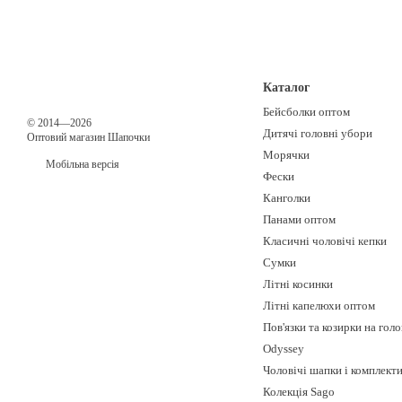
Каталог
Бейсболки оптом
© 2014—2026
Дитячі головні убори
Оптовий магазин Шапочки
Морячки
Мобільна версія
Фески
Канголки
Панами оптом
Класичні чоловічі кепки
Сумки
Літні косинки
Літні капелюхи оптом
Пов'язки та козирки на гол
Odyssey
Чоловічі шапки і комплект
Колекція Sago