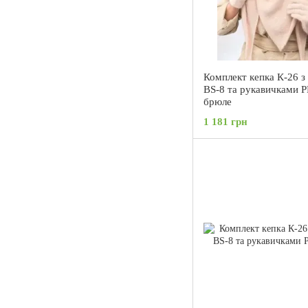
Комплект кепка К-26 з
BS-8 та рукавичками P
брюле
1 181 грн