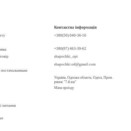
Контактна інформація
нету
+380(50) 040-36-16
+380(97) 463-39-62
авка
говір
shapochki_opt
shapochki.od@gmail.com
 постачальникам
Україна, Одеська область, Одеса, Пром.
ринок "7-й км"
Мапа проїзду
ні питання
ах