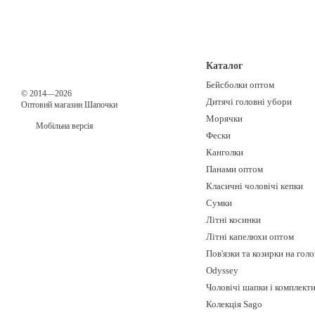
Каталог
Бейсболки оптом
© 2014—2026
Дитячі головні убори
Оптовий магазин Шапочки
Морячки
Мобільна версія
Фески
Канголки
Панами оптом
Класичні чоловічі кепки
Сумки
Літні косинки
Літні капелюхи оптом
Пов'язки та козирки на гол
Odyssey
Чоловічі шапки і комплект
Колекція Sago