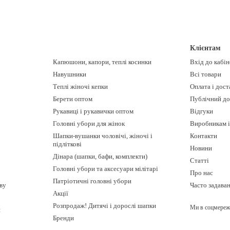
Клієнтам
Капюшони, капори, теплі косинки
Вхід до кабі
Навушники
Всі товари
Теплі жіночі кепки
Оплата і дост
Берети оптом
Публічний до
Рукавиці і рукавички оптом
Відгуки
Головні убори для жінок
Виробникам і
Шапки-вушанки чоловічі, жіночі і
Контакти
підліткові
Новини
Дінара (шапки, бафи, комплекти)
Статті
Головні убори та аксесуари мілітарі
Про нас
Патріотичні головні убори
ову
Часто задава
Акції
Розпродаж! Дитячі і дорослі шапки
Ми в соцмереж
и
Бренди