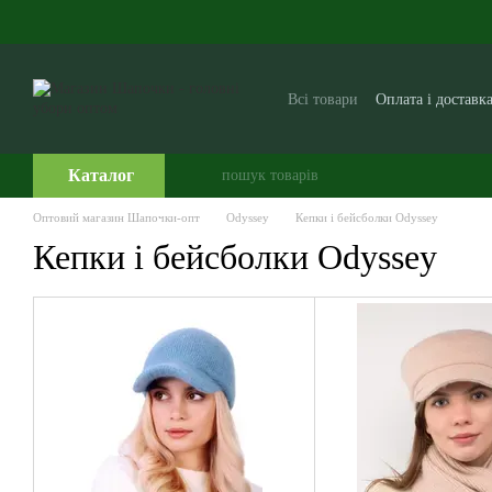
Перейти до основного контенту
Всі товари
Оплата і доставк
Виробникам і постачальни
Часто задавані питання
Каталог
Оптовий магазин Шапочки-опт
Odyssey
Кепки і бейсболки Odyssey
Кепки і бейсболки Odyssey