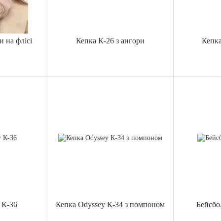
и на флісі
Кепка К-26 з ангори
Кепка
 К-36
Кепка Odyssey К-34 з помпоном
Бейсбо