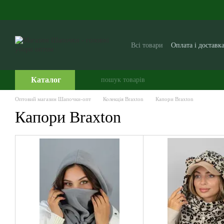
Перейти до основного контенту
Всі товари
Оплата і доставк
Виробникам і постачальни
Часто задавані питання
Каталог
Оптовий магазин Шапочки-опт
Колекція Braxton
Капори Braxton
Капори Braxton