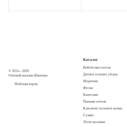
Каталог
Бейсболки оптом
© 2014—2026
Дитячі головні убори
Оптовий магазин Шапочки
Морячки
Мобільна версія
Фески
Канголки
Панами оптом
Класичні чоловічі кепки
Сумки
Літні косинки