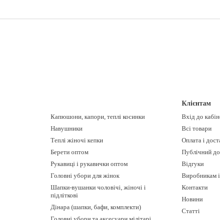
Клієнтам
Капюшони, капори, теплі косинки
Вхід до кабі
Навушники
Всі товари
Теплі жіночі кепки
Оплата і дост
Берети оптом
Публічний до
Рукавиці і рукавички оптом
Відгуки
Головні убори для жінок
Виробникам і
Шапки-вушанки чоловічі, жіночі і
Контакти
підліткові
Новини
Дінара (шапки, бафи, комплекти)
Статті
Головні убори та аксесуари мілітарі