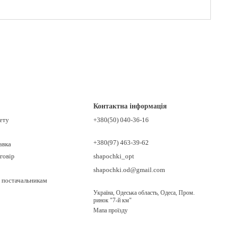
Контактна інформація
нету
+380(50) 040-36-16
+380(97) 463-39-62
авка
говір
shapochki_opt
shapochki.od@gmail.com
 постачальникам
Україна, Одеська область, Одеса, Пром.
ринок "7-й км"
Мапа проїзду