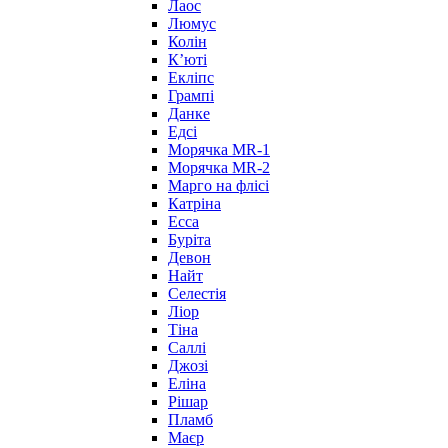
Лаос
Люмус
Колін
Кʼюті
Екліпс
Грампі
Данке
Едсі
Морячка MR-1
Морячка MR-2
Марго на флісі
Катріна
Есса
Буріта
Девон
Найт
Селестія
Ліор
Тіна
Саллі
Джозі
Еліна
Рішар
Пламб
Маєр