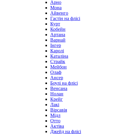
Арно
Мона
Айвенго
Гастін на флісі
Курт
Кобейн
Артана
Варнай
Інгер
Каролі
Каталіна
Страйк
Мейбон
Олаф
Ансер
Боулі на флісі
Венсана
Нолан
Крейг
Лакі
Вірсавія
Мідл
Отто
Актіва
Джейд на флісі