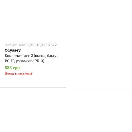
Артикул: Флет-2/BS-10/PR-3 672
Odyssey
Комплект Флет-2 (шапка, бактус
BS-10, рукавички PR-3)
перламутр
883 грн
Немає в наявності