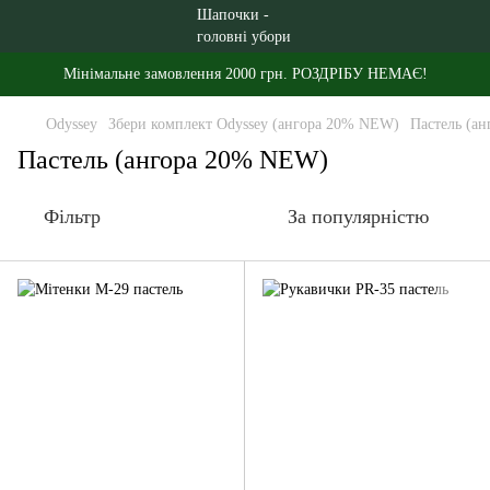
Мінімальне замовлення 2000 грн. РОЗДРІБУ НЕМАЄ!
Odyssey
Збери комплект Odyssey (ангора 20% NEW)
Пастель (а
Пастель (ангора 20% NEW)
Фільтр
За популярністю