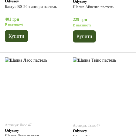
Odyssey
Odyssey
Бактус BS-26 з ангори пастель
Шапка Айвенго пастель
401 грн
229 грн
В наявності
В наявності
Купити
Купити
Артикул: Лаос 47
Артикул: Твікс 47
Odyssey
Odyssey
Шапка Лаос пастель