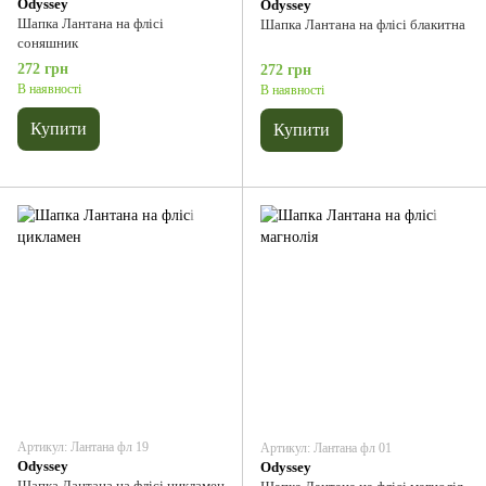
Odyssey
Odyssey
Шапка Лантана на флісі
Шапка Лантана на флісі блакитна
соняшник
272 грн
272 грн
В наявності
В наявності
Купити
Купити
Артикул: Лантана фл 19
Артикул: Лантана фл 01
Odyssey
Odyssey
Шапка Лантана на флісі цикламен