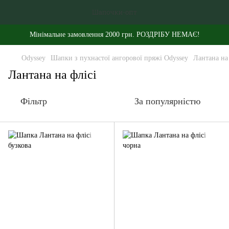
Мінімальне замовлення 2000 грн. РОЗДРІБУ НЕМАЄ!
Odyssey
Шапки з пухнастої ангорової пряжі Odyssey
Лантана на
Лантана на флісі
Фільтр
За популярністю