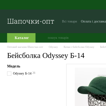
Перейти до основного контенту
Всі товари
Оплата і доставк
Виробникам і постачальни
Часто задавані питання
Каталог
Оптовий магазин Шапочки-опт
Odyssey
Кепки і бейсболки Odyssey
Бейс
Бейсболка Odyssey Б-14
Модель
26
Odyssey Б-14