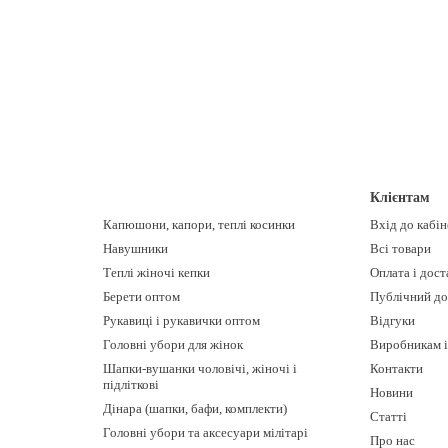
Клієнтам
Капюшони, капори, теплі косинки
Вхід до кабі
Навушники
Всі товари
Теплі жіночі кепки
Оплата і дост
Берети оптом
Публічний до
Рукавиці і рукавички оптом
Відгуки
Головні убори для жінок
Виробникам і
Шапки-вушанки чоловічі, жіночі і
Контакти
підліткові
Новини
Дінара (шапки, бафи, комплекти)
Статті
Головні убори та аксесуари мілітарі
Про нас