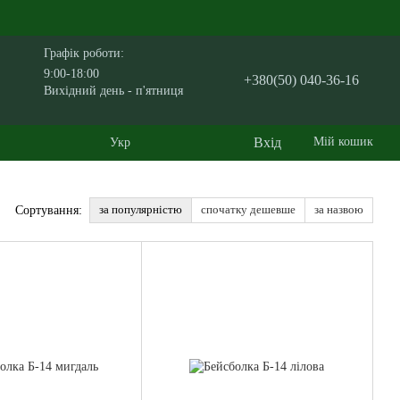
Графік роботи:
9:00-18:00
+380(50) 040-36-16
Вихідний день - п'ятниця
Вхід
Мій кошик
Укр
за популярністю
спочатку дешевше
за назвою
Сортування: