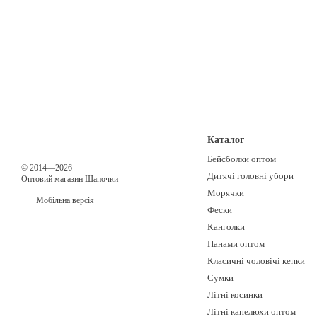
Каталог
Бейсболки оптом
© 2014—2026
Дитячі головні убори
Оптовий магазин Шапочки
Морячки
Мобільна версія
Фески
Канголки
Панами оптом
Класичні чоловічі кепки
Сумки
Літні косинки
Літні капелюхи оптом