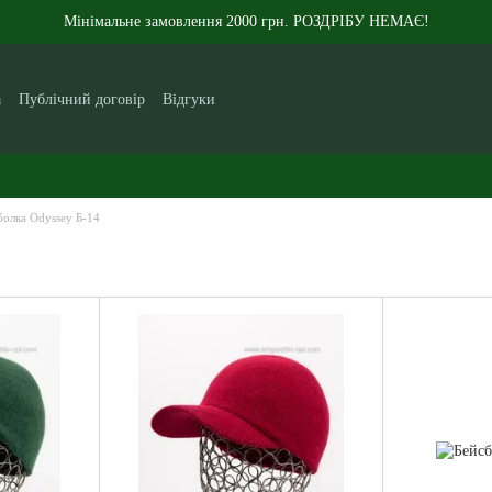
Мінімальне замовлення 2000 грн. РОЗДРІБУ НЕМАЄ!
а
Публічний договір
Відгуки
кам
Контакти
Новини
Статті
Про нас
болка Odyssey Б-14