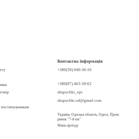
Контактна інформація
нету
+380(50) 040-36-16
+380(97) 463-39-62
авка
говір
shapochki_opt
shapochki.od@gmail.com
 постачальникам
Україна, Одеська область, Одеса, Пром.
ринок "7-й км"
Мапа проїзду