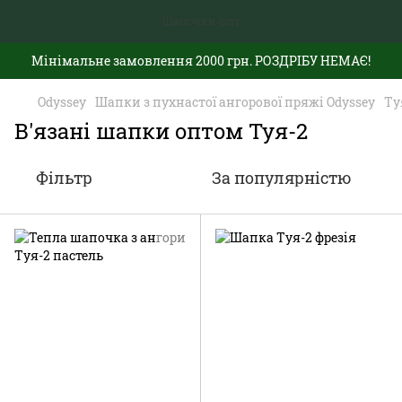
Мінімальне замовлення 2000 грн. РОЗДРІБУ НЕМАЄ!
Odyssey
Шапки з пухнастої ангорової пряжі Odyssey
Ту
В'язані шапки оптом Туя-2
Фільтр
За популярністю