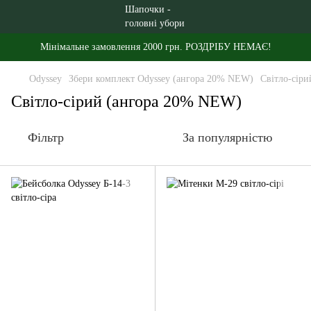
Мінімальне замовлення 2000 грн. РОЗДРІБУ НЕМАЄ!
Odyssey
Збери комплект Odyssey (ангора 20% NEW)
Світло-сір
Світло-сірий (ангора 20% NEW)
Фільтр
За популярністю