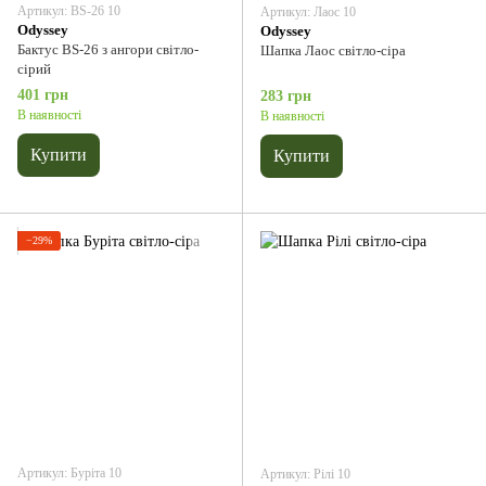
Артикул: BS-26 10
Артикул: Лаос 10
Odyssey
Odyssey
Бактус BS-26 з ангори світло-
Шапка Лаос світло-сіра
сірий
401 грн
283 грн
В наявності
В наявності
Купити
Купити
−29%
Артикул: Буріта 10
Артикул: Рілі 10