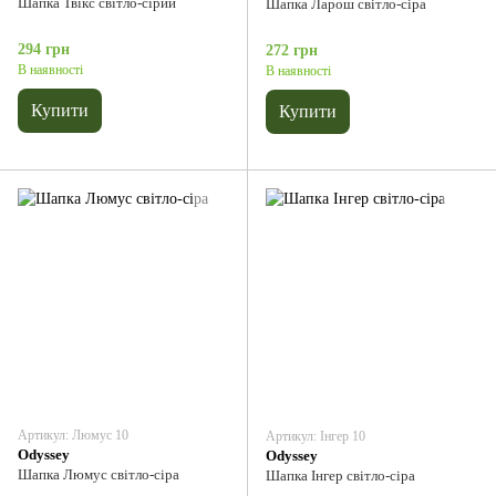
Шапка Твікс світло-сірий
Шапка Ларош світло-сіра
294 грн
272 грн
В наявності
В наявності
Купити
Купити
Артикул: Люмус 10
Артикул: Інгер 10
Odyssey
Odyssey
Шапка Люмус світло-сіра
Шапка Інгер світло-сіра