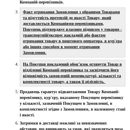
Компаній-перевізників.
Факт отримання Замовлення з обраними Товарами
та відсутність претензій до якості Товару, який
доставляється Компаніями-перевізниками,
Покупець підтверджує власним підписом у товарно -
транспортній/експрес накладній або фактом
отримання товару в поштового оператора, в кур'єра
або інших способом в момент отримання
Замовлення.
На Покупця покладений обов’язок оглянути Товар в
відділенні Компанії-перевізника та засвідчити його
відповідність замовленій номенклатурі, кількості та
комплектності товару, а також її цілісність.
Продавець гарантує відвантаження Товару Компанії-
перевізнику, кур'єру, вказаному Покупцем перевізнику
у кількості, зазначеній Покупцем в Замовленні, в
комплектності згідно з Замовленням, в належному стані
і якості.
Затримки в доставці можливі за невизначених
обставин, що виникають за умов, які знаходяться поза