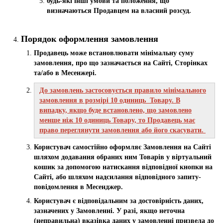
будь-які інші умови та положення, що
визначаються Продавцем на власний розсуд.
Порядок оформлення замовлення
Продавець може встановлювати мінімальну суму
замовлення, про що зазначається на Сайті, Сторінках
та/або в Месенжері.
До замовлень застосовується правило мінімального
замовлення в розмірі 10 одиниць Товару. В
випадку, якщо буде встановлено, що замовлено
менше ніж 10 одиниць Товару, то Продавець має
право переглянути замовлення або його скасувати.
Користувач самостійно оформляє Замовлення на Сайті
шляхом додавання обраних ним Товарів у віртуальний
кошик за допомогою натискання відповідної кнопки на
Сайті, або шляхом надсилання відповідного запиту-
повідомлення в Месенджер.
Користувач є відповідальним за достовірність даних,
зазначених у Замовленні. У разі, якщо неточна
(неправильна) вказівка даних у замовленні призвела до