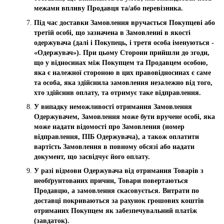
межами впливу Продавця та/або перевізника.
Під час доставки Замовлення вручається Покупцеві або
третій особі, що зазначена в Замовленні в якості
одержувача (далі і Покупець, і третя особа іменуються -
«Одержувач»). При цьому Сторони прийшли до згоди,
що у відносинах між Покупцем та Продавцем особою,
яка є належної стороною в цих правовідносинах є саме
та особа, яка здійснила замовлення незалежно від того,
хто здійснив оплату, та отримує таке відправлення.
У випадку неможливості отримання Замовлення
Одержувачем, Замовлення може бути вручене особі, яка
може надати відомості про Замовлення (номер
відправлення, ПІБ Одержувача), а також оплатити
вартість Замовлення в повному обсязі або надати
документ, що засвідчує його оплату.
У разі відмови Одержувача від отримання Товарів з
необґрунтованих причин, Товари повертаються
Продавцю, а замовлення скасовується. Витрати по
доставці покриваються за рахунок грошових коштів
отриманих Покупцем як забезпечувальний платіж
(завдаток).