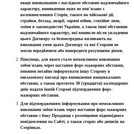
якщо невиконання є наслідком обставин надзвичайного
характеру, виникнення яких не пов’язано з
волевиявленням Сторін, такого як військові дії,
страйки, безлад, аварії, зоряні війни, стихійне лихо,
зміни в законодавстві України, а також інші обставини
надзвичайного характеру, які виникли після укладення
цього Договору та безпосередньо впливають на
виконання умов цього Договору та які Сторони не
могли передбачити або попередити розумними діями.
Покупець, для якого стало неможливим виконання
зобов'язань через настання форс-мажорних обставин,
повинен негайно інформувати іншу Сторону в
письмовому вигляді про виникнення вищевказаних
обставин, а також протягом 30 (тридцяти) календарних
днів надати іншій Стороні підтвердження форс-
мажорних обставин.
Для підтвердженням інформування про неможливим
виконання зобов'язань через настання форс-мажорних
обставин з боку Продавця є розміщення відповідного
повідомлення на Сайті, а також сториз або дописів на
Сторінках.