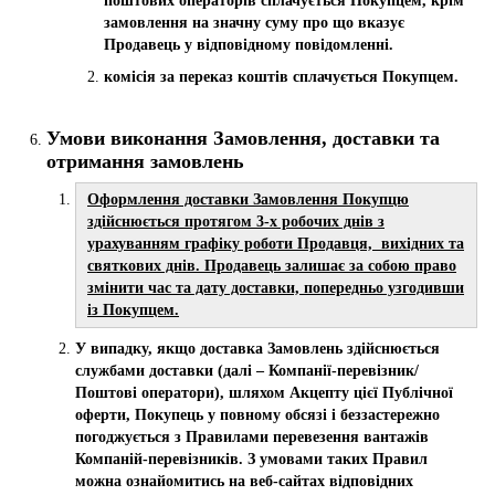
поштових операторів сплачується Покупцем, крім
замовлення на значну суму про що вказує
Продавець у відповідному повідомленні.
комісія за переказ коштів сплачується Покупцем.
Умови виконання Замовлення, доставки та
отримання замовлень
Оформлення доставки Замовлення Покупцю
здійснюється протягом 3-х робочих днів з
урахуванням графіку роботи Продавця, вихідних та
святкових днів. Продавець залишає за собою право
змінити час та дату доставки, попередньо узгодивши
із Покупцем.
У випадку, якщо доставка Замовлень здійснюється
службами доставки (далі – Компанії-перевізник/
Поштові оператори), шляхом Акцепту цієї Публічної
оферти, Покупець у повному обсязі і беззастережно
погоджується з Правилами перевезення вантажів
Компаній-перевізників. З умовами таких Правил
можна ознайомитись на веб-сайтах відповідних