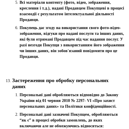
Всі матеріали контенту (фото, відео, зображення,
креслення і т.д.), надані Продавцем Покупцеві в процесі
взаємодії є результатом інтелектуальної діяльності
Продавця.
Покупець дає згоду на використання свого фото-відео-
зображення, відгуки про надані послуги та інших даних,
які були отримані Продавцем під час надання послуг. У
разі незгоди Покупця з використанням його зображення
чи інших даних, він зобов'язаний повідомити про це
Продавця.
Застереження про обробку персональних
даних
Персональні дані обробляються відповідно до Закону
України від 01 червня 2010 № 2297- VI «Про захист
персональних даних» та Політики конфіденційності.
Персональні дані зазначені Покупцем, обробляються
“як є” в процесі обробки замовлень, до яких
включаючи але не обмежуючись відносяться: