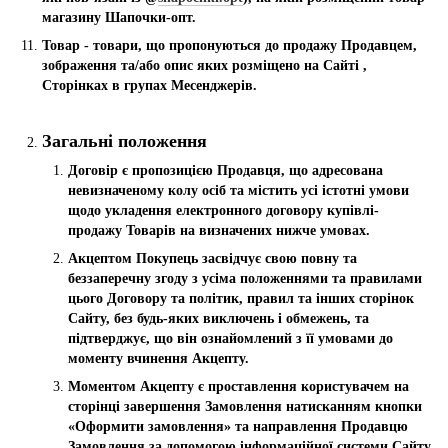
магазину Шапочки-опт.
Товар - товари, що пропонуються до продажу Продавцем,
зображення та/або опис яких розміщено на Сайті ,
Сторінках в групах Месенджерів.
Загальні положення
Договір є пропозицією Продавця, що адресована
невизначеному колу осіб та містить усі істотні умови
щодо укладення електронного договору купівлі-
продажу Товарів на визначених нижче умовах.
Акцептом Покупець засвідчує свою повну та
беззаперечну згоду з усіма положеннями та правилами
цього Договору та політик, правил та інших сторінок
Сайту, без будь-яких виключень і обмежень, та
підтверджує, що він ознайомлений з її умовами до
моменту вчинення Акцепту.
Моментом Акцепту є проставлення користувачем на
сторінці завершення Замовлення натисканням кнопки
«Оформити замовлення» та направлення Продавцю
Замовлення за допомогою інформаційної системи Сайту