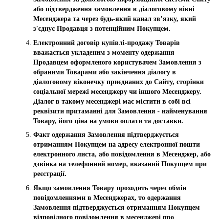
або підтвердження замовлення в діалоговому вікні
Месенджера та через будь-який канал зв’язку, який
з'єднує Продавця з потенційним Покупцем.
Електронний договір купівлі-продажу Товарів
вважається укладеним з моменту одержання
Продавцем оформленого користувачем Замовлення з
обраними Товарами або закінчення діалогу в
діалоговому віконечку приєднаних до Сайту, сторінки
соціальної мережі месенджеру чи іншого Месенджеру.
Діалог в такому месенджері має містити в собі всі
реквізити притаманні для Замовлення - найменування
Товару, його ціна на умови оплати та доставки.
Факт одержання Замовлення підтверджується
отриманням Покупцем на адресу електронної пошти
електронного листа, або повідомлення в Месенджер, або
дзвінка на телефонний номер, вказаний Покупцем при
реєстрації.
Якщо замовлення Товару проходить через обмін
повідомленнями в Месенджерах, то одержання
Замовлення підтверджується отриманням Покупцем
відповідного повідомлення в месенджері про