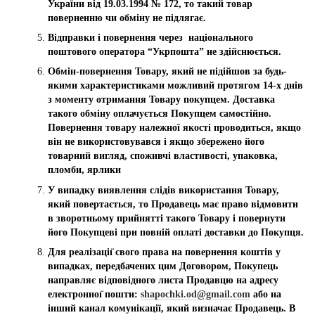
України від 19.03.1994 № 172, то такий товар
поверненню чи обміну не підлягає.
Відправки і повернення через національного
поштового оператора “Укрпошта” не здійснюється.
Обмін-повернення Товару, який не підійшов за будь-
якими характеристиками можливий протягом 14-х днів
з моменту отримання Товару покупцем. Доставка
такого обміну оплачується Покупцем самостійно.
Повернення товару належної якості проводиться, якщо
він не використовувався і якщо збережено його
товарний вигляд, споживчі властивості, упаковка,
пломби, ярлики
У випадку виявлення слідів використання Товару,
який повертається, то Продавець має право відмовити
в зворотньому прийнятті такого Товару і повернути
його Покупцеві при повній оплаті доставки до Покупця.
Для реалізаціı̈ свого права на повернення коштів у
випадках, передбачених цим Договором, Покупець
направляє відповідного листа Продавцю на адресу
електронноı̈ пошти:
shapochki.od@gmail.com
або на
інший канал комунікації, який визначає Продавець. В