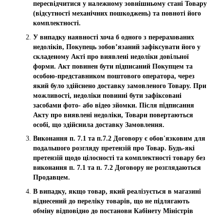
пересвідчитися у належному зовнішньому стані Товару
(відсутності механічних пошкоджень) та повноті його
комплектності.
У випадку наявності хоча б одного з перерахованих
недоліків, Покупець зобов’язаний зафіксувати його у
складеному Акті про виявлені недоліки довільної
форми. Акт повинен бути підписаний Покупцем та
особою-представником поштового оператора, через
який було здійснено доставку замовленого Товару. При
можливості, недоліки повинні бути зафіксовані
засобами фото- або відео зйомки. Після підписання
Акту про виявлені недоліки, Товари повертаються
особі, що здійснила доставку Замовлення.
Виконання п. 7.1 та п.7.2 Договору є обов'язковим для
подальшого розгляду претензій про Товар. Будь-які
претензій щодо цілосності та комплектності товару без
виконання п. 7.1 та п. 7.2 Договору не розглядаються
Продавцем.
В випадку, якщо товар, який реалізується в магазині
віднесений до переліку товарів, що не підлягають
обміну відповідно до постанови Кабінету Міністрів