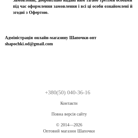
Замовленні, добровільно надані ним та/або третіми особами
під час оформлення замовлення і всі ці особи ознайомлені й
згодні з Офертою.
Адміністрація онлайн-магазину Шапочки-опт
shapochki.od@gmail.com
+380(50) 040-36-16
Контакти
Повна версія сайту
© 2014—2026
Оптовий магазин Шапочки