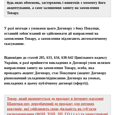
будь-яких обмежень, застережень і винятків з моменту його
акцептування, а саме залишення запиту на замовлення
Товару.
У разі незгоди з умовами цього Договору з боку Покупця,
останній зобов'язаний не здійснювати дії направленні на
замовлення Товару, а замовлення підлягають автоматичному
скасуванню.
Відповідно до статей 205, 633, 634, 638-642 Цивільного кодексу
України, в разі прийняття викладених в Договорі умов шляхом
направлення запиту на замовлення Товару, особа, яка
провадить акцепт Договору, стає Покупцем (акцепт Договору
рівнозначний укладенню/підписанню Договору на умовах,
викладених в цьому публічному договорі (оферті)).
Товар, який пропонується до продажу в інтернет-магазині
Шапочки-опт, передбачений до продажу для оптових
покупців, які здійснюють свою діяльність як суб'єкти
господарювання (ФОП, ТОП, ДП, ГО і т.д.) та зареєстровані