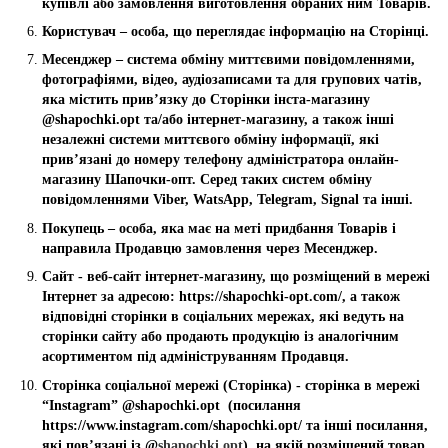
купівлі або замовлення виготовлення обраних ним Товарів.
Користувач – особа, що переглядає інформацію на Сторінці.
Месенджер – система обміну миттєвими повідомленнями,
фотографіями, відео, аудіозаписами та для групових чатів,
яка містить прив’язку до Сторінки інста-магазину
@shapochki.opt та/або інтернет-магазину, а також інші
незалежні системи миттєвого обміну інформації, які
прив’язані до номеру телефону адміністратора онлайн-
магазину Шапочки-опт. Серед таких систем обміну
повідомленнями Viber, WatsApp, Telegram, Signal та інші.
Покупець – особа, яка має на меті придбання Товарів і
направила Продавцю замовлення через Месенджер.
Сайт - веб-сайт інтернет-магазину, що розміщений в мережі
Інтернет за адресою: https://shapochki-opt.com/, а також
відповідні сторінки в соціальних мережах, які ведуть на
сторінки сайту або продають продукцію із аналогічним
асортиментом під адмініструванням Продавця.
Сторінка соціальної мережі (Сторінка) - сторінка в мережі
“Instagram” @shapochki.opt (посилання
https://www.instagram.com/shapochki.opt/ та інші посилання,
які пов’язані із @
shapochki.opt
), на якій розміщений товар