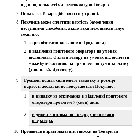
від ціни, кількості чи номенклатури Товарів.
Оплата за Товар здійснюється у гривні.
Покупець може оплатити вартість Замовлення
наступними способами, якщо така можливість існує
технічно:
за реквізитами вказаними Продавцем;
в відділенні поштового оператора на умовах
післяплати. Оплата товару на умовах післяоплати
може бути застосована при внесенні суми завдатку
(див. п. 5.5. Договору).
Грошові кошти сплаченого завдатку в розмірі
вартості доставки не повертаються Покупцю:
в випадку не отримання в відділенні поштового
оператора протягом 7 (семи) днів;
відмови в отриманні Товару у поштового
оператора.
Продавець вправі надавати знижки на Товари та