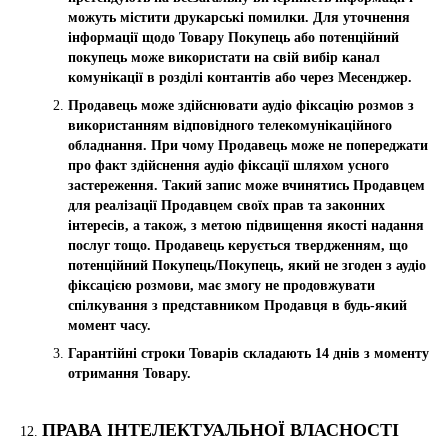
можуть містити друкарські помилки. Для уточнення
інформації щодо Товару Покупець або потенційний
покупець може використати на свій вибір канал
комунікації в розділі контантів або через Месенджер.
Продавець може здійснювати аудіо фіксацію розмов з
використанням відповідного телекомунікаційного
обладнання. При чому Продавець може не попереджати
про факт здійснення аудіо фіксації шляхом усного
застереження. Такий запис може вчинятись Продавцем
для реалізації Продавцем своїх прав та законних
інтересів, а також, з метою підвищення якості надання
послуг тощо. Продавець керується твердженням, що
потенційний Покупець/Покупець, який не згоден з аудіо
фіксацією розмови, має змогу не продовжувати
спілкування з представником Продавця в будь-який
момент часу.
Гарантійні строки Товарів складають 14 днів з моменту
отримання Товару.
ПРАВА ІНТЕЛЕКТУАЛЬНОЇ ВЛАСНОСТІ