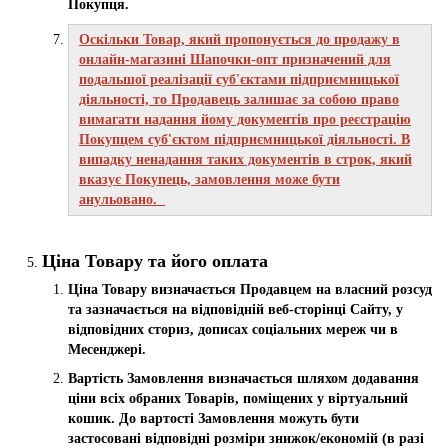
Покупця.
Оскільки Товар, який пропонується до продажу в
онлайн-магазині Шапочки-опт призначений для
подальшої реалізації суб'єктами підприємницької
діяльності, то Продавець залишає за собою право
вимагати надання йому документів про реєстрацію
Покупцем суб'єктом підприємницької діяльності. В
випадку ненадання таких документів в строк, який
вказує Покупець, замовлення може бути
анульовано.
Ціна Товару та його оплата
Ціна Товару визначається Продавцем на власний розсуд
та зазначається на відповідній веб-сторінці Сайту, у
відповідних сториз, дописах соціальних мереж чи в
Месенджері.
Вартість Замовлення визначається шляхом додавання
ціни всіх обраних Товарів, поміщених у віртуальний
кошик. До вартості Замовлення можуть бути
застосовані відповідні розміри знижок/економій (в разі