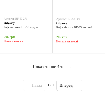
Артикул: BF-53 271
Артикул: BF-53 006
Odyssey
Odyssey
Баф з віскози BF-53 пудра
Баф з віскози BF-53 чорний
206 грн
206 грн
Немає в наявності
Немає в наявності
Показати ще 4 товара
Назад
Вперед
1
з 2