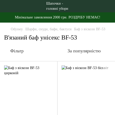
Мінімальне замовлення 2000 грн. РОЗДРІБУ НЕМАЄ!
Odyssey
Шарфи, снуди, бафи, бактуси
Баф з віскози BF-53
В'язаний баф унісекс BF-53
Фільтр
За популярністю