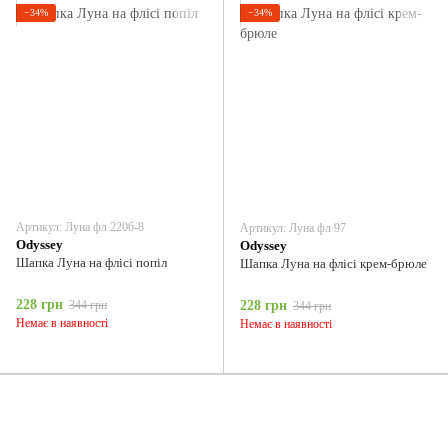
−34%
−34%
Артикул: Луна фл 2206-8
Артикул: Луна фл 97
Odyssey
Odyssey
Шапка Луна на флісі попіл
Шапка Луна на флісі крем-брюле
228 грн
344 грн
228 грн
344 грн
Немає в наявності
Немає в наявності