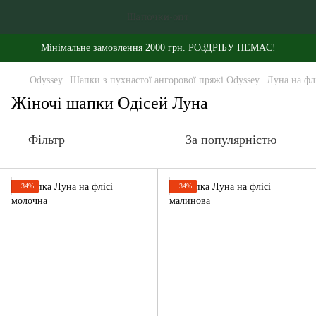
Мінімальне замовлення 2000 грн. РОЗДРІБУ НЕМАЄ!
Odyssey
Шапки з пухнастої ангорової пряжі Odyssey
Луна на фл
Жіночі шапки Одісей Луна
Фільтр
За популярністю
−34%
−34%