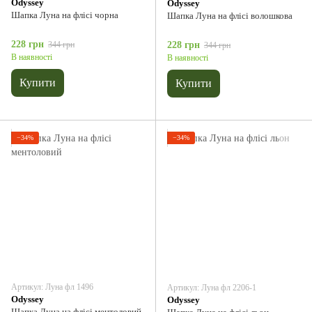
Odyssey
Odyssey
Шапка Луна на флісі чорна
Шапка Луна на флісі волошкова
228 грн
344 грн
228 грн
344 грн
В наявності
В наявності
Купити
Купити
−34%
−34%
Артикул: Луна фл 1496
Артикул: Луна фл 2206-1
Odyssey
Odyssey
Шапка Луна на флісі ментоловий