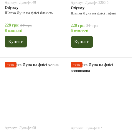
Артикул: Луна фл 48
Артикул: Луна фл 2206-5
Odyssey
Odyssey
Шапка Луна на флісі блакить
Шапка Луна на флісі тіфані
228 грн
344 грн
228 грн
344 грн
В наявності
В наявності
Купити
Купити
−34%
−34%
Артикул: Луна фл 08
Артикул: Луна фл 07