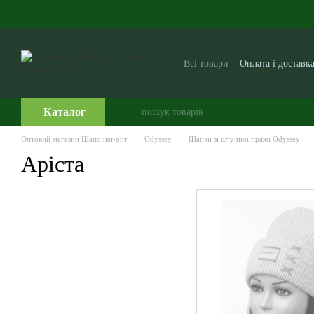
Перейти до основного контенту
Всі товари
Оплата і доставк
Виробникам і постачальни
Часто задавані питання
Каталог
Оптовий магазин Шапочки-опт
Odyssey
Шапки зі штучної пряжі Odyssey
Аріста