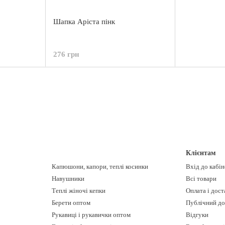
Шапка Аріста пінк
276 грн
Клієнтам
Капюшони, капори, теплі косинки
Вхід до кабі
Навушники
Всі товари
Теплі жіночі кепки
Оплата і дост
Берети оптом
Публічний до
Рукавиці і рукавички оптом
Відгуки