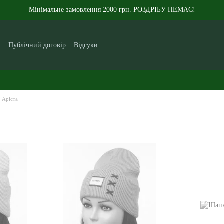
Мінімальне замовлення 2000 грн. РОЗДРІБУ НЕМАЄ!
а
Публічний договір
Відгуки
кам
Контакти
Новини
Статті
Про нас
Аріста