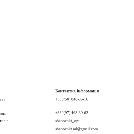
Контактна інформація
нету
+380(50) 040-36-16
+380(97) 463-39-62
авка
говір
shapochki_opt
shapochki.od@gmail.com