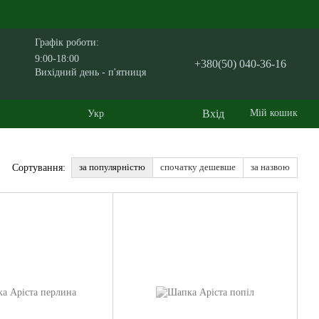
Графік роботи:
9:00-18:00
+380(50) 040-36-16
Вихідний день - п'ятниця
Вхід
Мій кошик
Укр
за популярністю
спочатку дешевше
за назвою
Сортування: