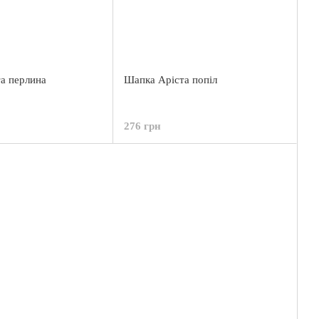
а перлина
Шапка Аріста попіл
276 грн