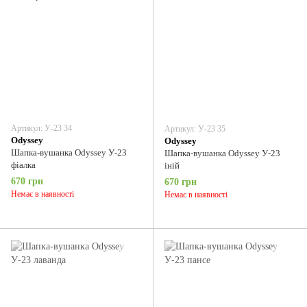
Артикул: У-23 34
Артикул: У-23 35
Odyssey
Odyssey
Шапка-вушанка Odyssey У-23
Шапка-вушанка Odyssey У-23
фіалка
іній
670 грн
670 грн
Немає в наявності
Немає в наявності