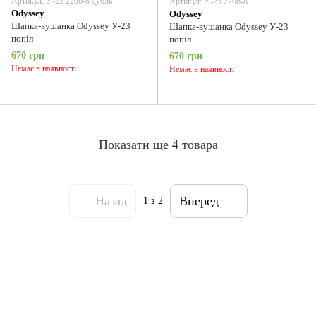
Артикул: У-23 2206-8 дубль
Артикул: У-23 2206-8
Odyssey
Odyssey
Шапка-вушанка Odyssey У-23
Шапка-вушанка Odyssey У-23
попіл
попіл
670 грн
670 грн
Немає в наявності
Немає в наявності
Показати ще 4 товара
Назад
Вперед
1
з 2