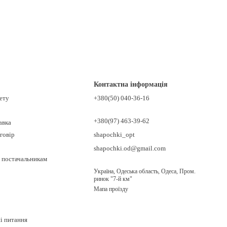
Контактна інформація
нету
+380(50) 040-36-16
+380(97) 463-39-62
авка
говір
shapochki_opt
shapochki.od@gmail.com
 постачальникам
Україна, Одеська область, Одеса, Пром.
ринок "7-й км"
Мапа проїзду
ні питання