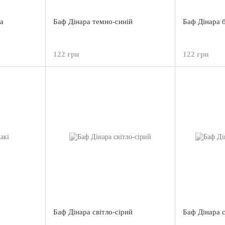
ра
Баф Дінара темно-синій
Баф Дінара 
122 грн
122 грн
Баф Дінара світло-сірий
Баф Дінара 