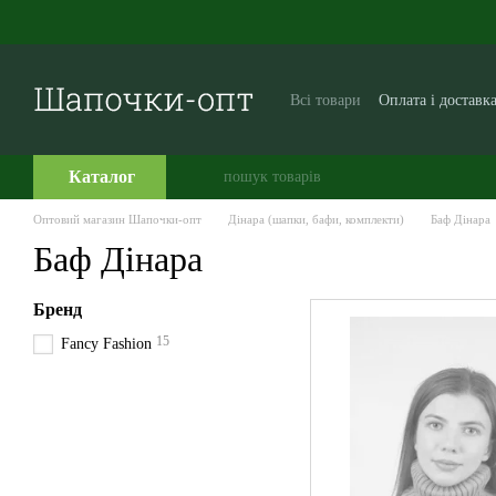
Перейти до основного контенту
Всі товари
Оплата і доставк
Виробникам і постачальни
Часто задавані питання
Каталог
Оптовий магазин Шапочки-опт
Дінара (шапки, бафи, комплекти)
Баф Дінара
Баф Дінара
Бренд
15
Fancy Fashion