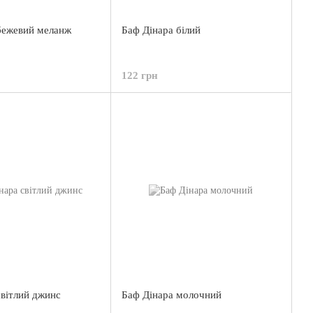
бежевий меланж
Баф Дінара білий
122 грн
світлий джинс
Баф Дінара молочний