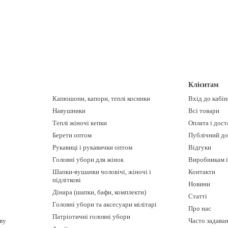
Клієнтам
Капюшони, капори, теплі косинки
Вхід до кабі
Навушники
Всі товари
Теплі жіночі кепки
Оплата і дост
Берети оптом
Публічний до
Рукавиці і рукавички оптом
Відгуки
Головні убори для жінок
Виробникам і
Шапки-вушанки чоловічі, жіночі і
Контакти
підліткові
Новини
Дінара (шапки, бафи, комплекти)
Статті
Головні убори та аксесуари мілітарі
Про нас
Патріотичні головні убори
ову
Часто задава