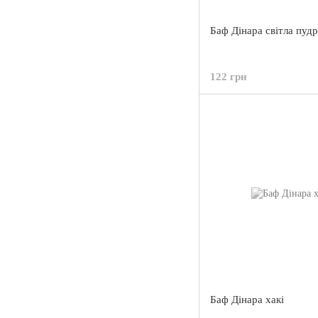
Баф Дінара світла пуд
122 грн
Баф Дінара хакі