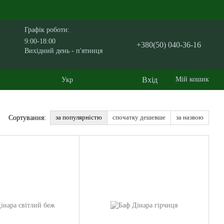
Графік роботи:
9:00-18:00
+380(50) 040-36-16
Вихідний день - п'ятниця
Вхід
Мій кошик
Укр
за популярністю
спочатку дешевше
за назвою
Сортування: