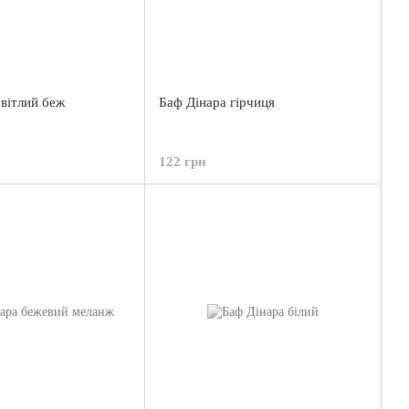
світлий беж
Баф Дінара гірчиця
122 грн