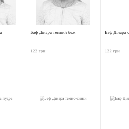
а
Баф Дінара темний беж
Баф Дінара 
122 грн
122 грн