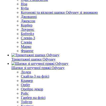
Ноа
Куба
Котонові та віскозні шапки Odyssey зі знижкою
Джованні
Джексон
Корбер
Лоуренс
Бобтейл
Слевін-3
Слевін
Марко
Фраппе
Трикотажні шапки Odyssey
Шапки зі штучної пряжі Odyssey
Лоден
Скайла-3 на флісі
Крамер
Орбіт
Орейро декор
Ройс
Гарбер на флісі
Тойгер