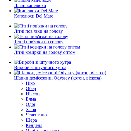
Лляні капелюхи
Капелюхи Del Mare
Літні пов'язки на голову
Теплі пов'язки на голову
Літні козирки на голову оптом
Вироби зі штучного хутра
Шапки демісезонні Odyssey (котон, віскоза)
Ніко
Обер
Ніксон
Елма
Одрі
Хлоя
Челентано
Шера
Кенделл
Одрі з люрексом