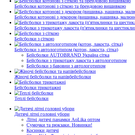
Бейсболки котонові з сіткою та брендовою вишивкою
Бейсболки котонові з декором (вишивка, нашивка, малюн
Бейсболки з трикотажу лакоста (п'ятиклинки та шестикли
Бейсболки з сіткою
Бейсболки з автологотипом (котон, лакоста, сітка)
Бейсболки AUTOBRAND Україна сітка
Бейсболки з трикотажу лакоста з автологотипом
Бейсболки з бавовни з автологотипом
Жіночі бейсболки та напівбейсболки
Бейсболки трикотажні
Теплі бейсболки
Дитячі літні головні убори
Літні дитячі панамки AoLika оптом
Сумочки та рюкзаки. Новинки!
Косинки дитячі