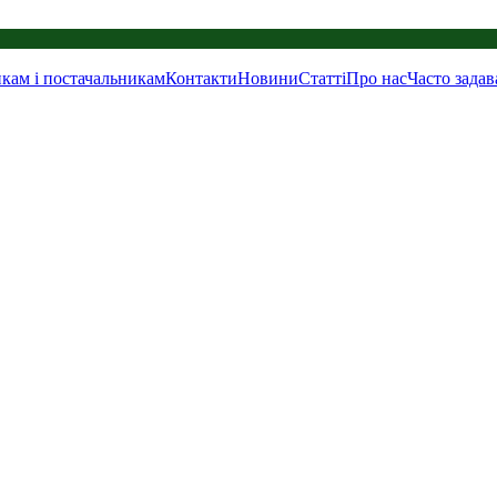
кам і постачальникам
Контакти
Новини
Статті
Про нас
Часто задав