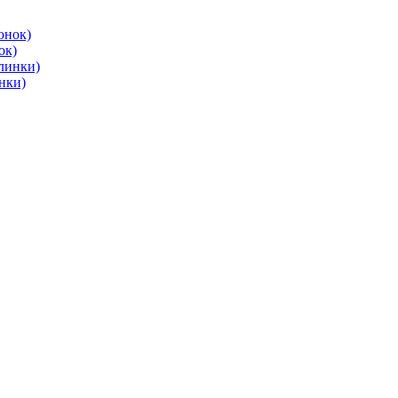
ок)
нки)