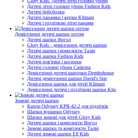
Glory Kids. Дитячі літні головні убори
Дитячі літні головні убори Fashion Kids
Дитячі бейсболки
Дитячі панамки і кепки Klimani
Дитячі і підліткові літні панами
Демісезонні дитячі шапки оптом
Дитячі шапки Янгол
Glory Kids - демісезонні дитячі шапки
Дитячі шапки і комплекти Талві
Дитячі шапки Fashion Kids
Дитячі пов'язки і косинки
Дитячі головні убори Caskona
Демісезонні дитячі шапочки Dembohouse
Дитячі демісезонні шапки David's Star
Демісезонні шапки для дітей Klimani
Демісезонні дитячі і підліткові шапки Kito
Зимові дитячі шапки
Капор Odyssey KPR-42-2 для підлітків
Шапки вушанки Odyssey
Шапки зимові для дітей Glory Kids
Дитячі шапки і комплекти Янгол
Зимові шапки та комплекти Талві
Дитячі зимові шапки Elf Kids