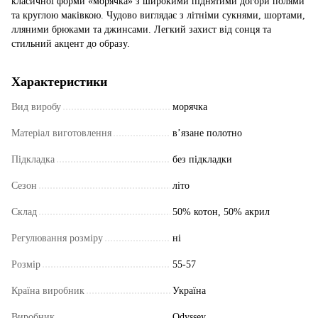
класичної форми «морячка» з широкими піднятими догори полями
та круглою маківкою. Чудово виглядає з літніми сукнями, шортами,
лляними брюками та джинсами. Легкий захист від сонця та
стильний акцент до образу.
Характеристики
Вид виробу
морячка
Матеріал виготовлення
в’язане полотно
Підкладка
без підкладки
Сезон
літо
Склад
50% котон, 50% акрил
Регулювання розміру
ні
Розмір
55-57
Країна виробник
Україна
Виробник
Odyssey