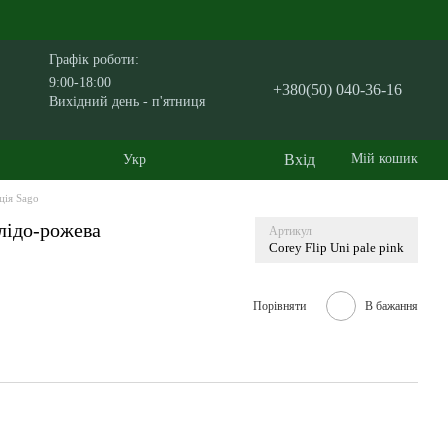
Графік роботи:
9:00-18:00
+380(50) 040-36-16
Вихідний день - п'ятниця
Вхід
Мій кошик
Укр
ція Sago
лідо-рожева
Артикул
Corey Flip Uni pale pink
Порівняти
В бажання