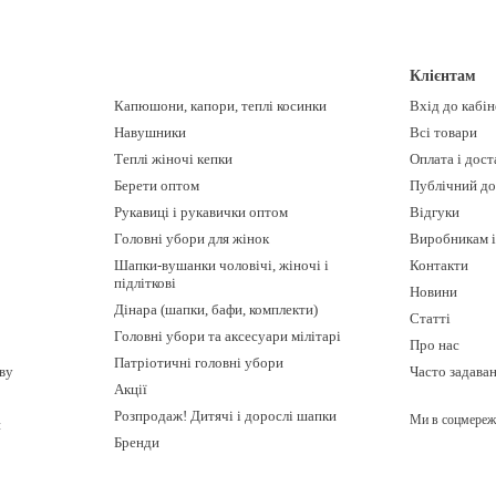
Клієнтам
Капюшони, капори, теплі косинки
Вхід до кабі
Навушники
Всі товари
Теплі жіночі кепки
Оплата і дост
Берети оптом
Публічний до
Рукавиці і рукавички оптом
Відгуки
Головні убори для жінок
Виробникам і
Шапки-вушанки чоловічі, жіночі і
Контакти
підліткові
Новини
Дінара (шапки, бафи, комплекти)
Статті
Головні убори та аксесуари мілітарі
Про нас
Патріотичні головні убори
ову
Часто задава
Акції
Розпродаж! Дитячі і дорослі шапки
Ми в соцмереж
и
Бренди