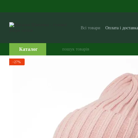
Перейти до основного контенту
Всі товари
Оплата і доставк
Виробникам і постачальни
Часто задавані питання
Каталог
−27%