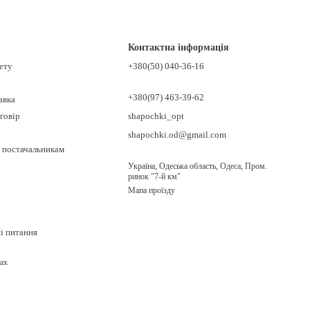
Контактна інформація
нету
+380(50) 040-36-16
+380(97) 463-39-62
авка
говір
shapochki_opt
shapochki.od@gmail.com
 постачальникам
Україна, Одеська область, Одеса, Пром.
ринок "7-й км"
Мапа проїзду
ні питання
ах