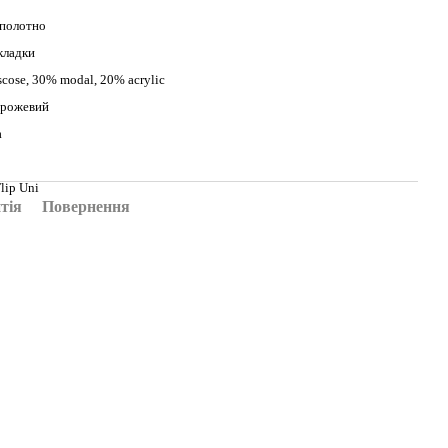
 полотно
кладки
cose, 30% modal, 20% acrylic
-рожевий
а
lip Uni
тія
Повернення