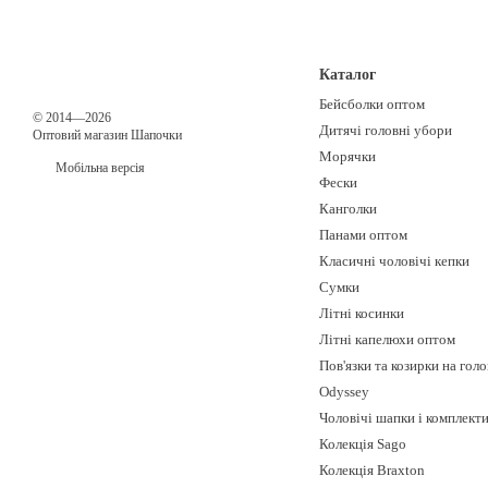
Каталог
Бейсболки оптом
© 2014—2026
Дитячі головні убори
Оптовий магазин Шапочки
Морячки
Мобільна версія
Фески
Канголки
Панами оптом
Класичні чоловічі кепки
Сумки
Літні косинки
Літні капелюхи оптом
Пов'язки та козирки на гол
Odyssey
Чоловічі шапки і комплект
Колекція Sago
Колекція Braxton