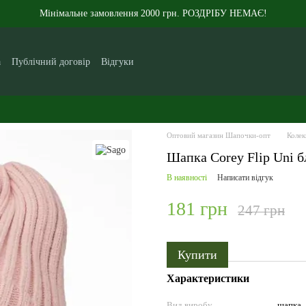
Мінімальне замовлення 2000 грн. РОЗДРІБУ НЕМАЄ!
а
Публічний договір
Відгуки
кам
Контакти
Новини
Статті
Про нас
Оптовий магазин Шапочки-опт
Колек
Шапка Corey Flip Uni б
В наявності
Написати відгук
181 грн
247 грн
Купити
Характеристики
Вид виробу
шапка