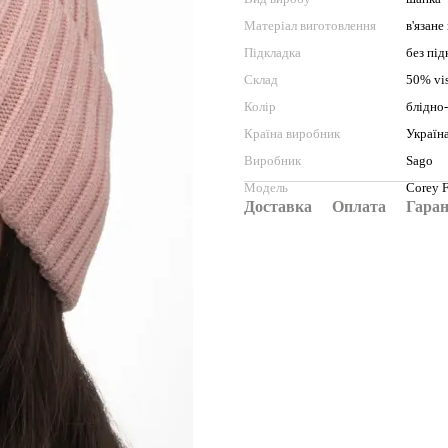
Матеріал виготовлення
в'язане
Підкладка
без під
Склад
50% vis
Колір
блідно
Країна виробник
Україн
Виробник
Sago
Модель
Corey F
Доставка
Оплата
Гаран