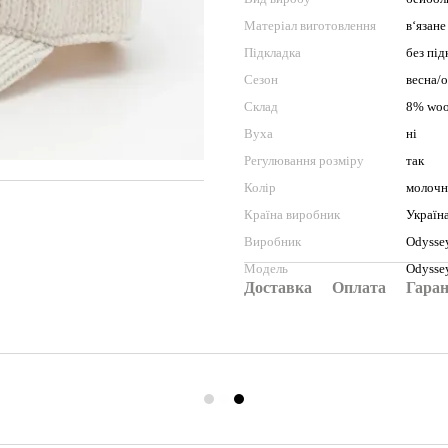
Матеріал виготовлення
в‘язане
Підкладка
без під
Сезон
весна/о
Склад
8% wool
Вуха
ні
Регулювання розміру
так
Колір
молочн
Країна виробник
Україн
Виробник
Odysse
Модель
Odysse
Доставка
Оплата
Гаран