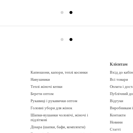
Клієнтам
Капюшони, капори, теплі косинки
Вхід до кабі
Навушники
Всі товари
Теплі жіночі кепки
Оплата і дост
Берети оптом
Публічний до
Рукавиці і рукавички оптом
Відгуки
Головні убори для жінок
Виробникам і
Шапки-вушанки чоловічі, жіночі і
Контакти
підліткові
Новини
Дінара (шапки, бафи, комплекти)
Статті