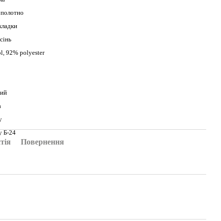
 полотно
кладки
сінь
, 92% polyester
ий
а
y
y Б-24
тія
Повернення