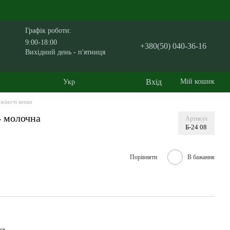
Графік роботи:
9:00-18:00
+380(50) 040-36-16
Вихідний день - п'ятниця
Вхід
Мій кошик
Укр
 жіночі кепки
4 молочна
Артикул
Б-24 08
Порівняти
В бажання
ка