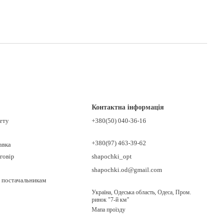
Контактна інформація
нету
+380(50) 040-36-16
+380(97) 463-39-62
авка
говір
shapochki_opt
shapochki.od@gmail.com
 постачальникам
Україна, Одеська область, Одеса, Пром.
ринок "7-й км"
Мапа проїзду