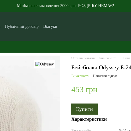
Мінімальне замовлення 2000 грн. РОЗДРІБУ НЕМАЄ!
а
Публічний договір
Відгуки
кам
Контакти
Новини
Статті
Про нас
Оптовий магазин Шапочки-опт
Теплі
Бейсболка Odyssey Б-2
В наявності
Написати відгук
453 грн
Купити
Характеристики
Вид виробу
бейбол