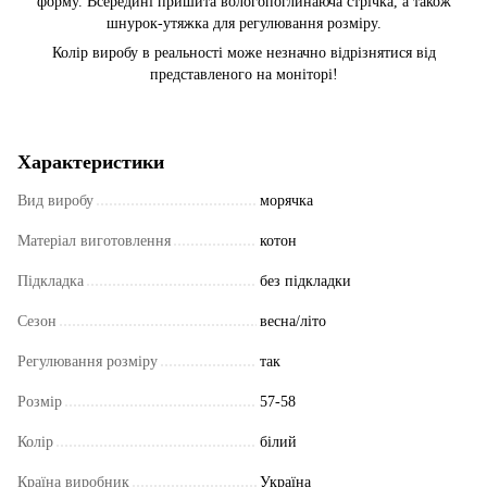
форму. Всередині пришита вологопоглинаюча стрічка, а також
шнурок-утяжка для регулювання розміру.
Колір виробу в реальності може незначно відрізнятися від
представленого на моніторі!
Характеристики
Вид виробу
морячка
Матеріал виготовлення
котон
Підкладка
без підкладки
Сезон
весна/літо
Регулювання розміру
так
Розмір
57-58
Колір
білий
Країна виробник
Україна