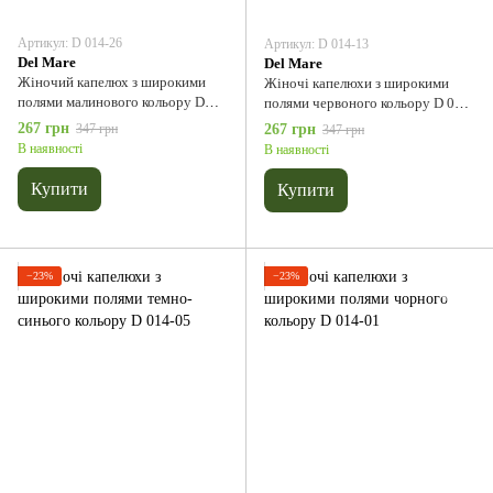
Артикул: D 014-26
Артикул: D 014-13
Del Мare
Del Мare
Жіночий капелюх з широкими
Жіночі капелюхи з широкими
полями малинового кольору D
полями червоного кольору D 014-
014-26
13
267 грн
347 грн
267 грн
347 грн
В наявності
В наявності
Купити
Купити
−23%
−23%