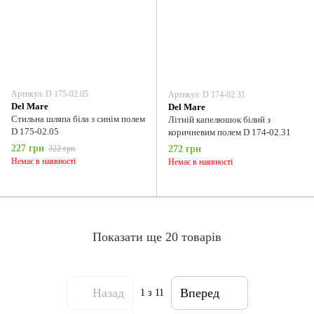
Артикул: D 175-02.05
Артикул: D 174-02.31
Del Мare
Del Мare
Стильна шляпа біла з синім полем
Літній капелюшок білий з
D 175-02.05
коричневим полем D 174-02.31
227 грн
322 грн
272 грн
Немає в наявності
Немає в наявності
Показати ще 20 товарів
Назад
Вперед
1
з 11