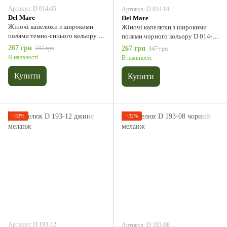
Артикул: D 014-05
Артикул: D 014-01
Del Мare
Del Мare
Жіночі капелюхи з широкими
Жіночі капелюхи з широкими
полями темно-синього кольору D
полями чорного кольору D 014-
014-05
01
267 грн
347 грн
267 грн
347 грн
В наявності
В наявності
Купити
Купити
−32%
−32%
Артикул: D 193-12
Артикул: D 193-08