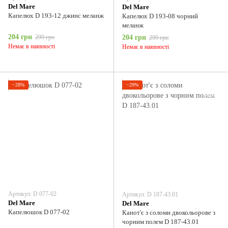
Del Мare
Del Мare
Капелюх D 193-12 джинс меланж
Капелюх D 193-08 чорний
меланж
204 грн
299 грн
204 грн
299 грн
Немає в наявності
Немає в наявності
−28%
−29%
Артикул: D 077-02
Артикул: D 187-43.01
Del Мare
Del Мare
Капелюшок D 077-02
Канот'є з соломи двокольорове з
чорним полем D 187-43.01