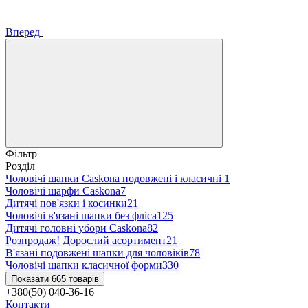
Вперед
Фільтр
Розділ
Чоловічі шапки Caskona подовжені і класичні
1
Чоловічі шарфи Caskona
7
Дитячі пов'язки і косинки
21
Чоловічі в'язані шапки без фліса
125
Дитячі головні убори Caskona
82
Розпродаж! Дорослий асортимент
21
В'язані подовжені шапки для чоловіків
78
Чоловічі шапки класичної форми
330
Показати 665 товарів
+380(50) 040-36-16
Контакти