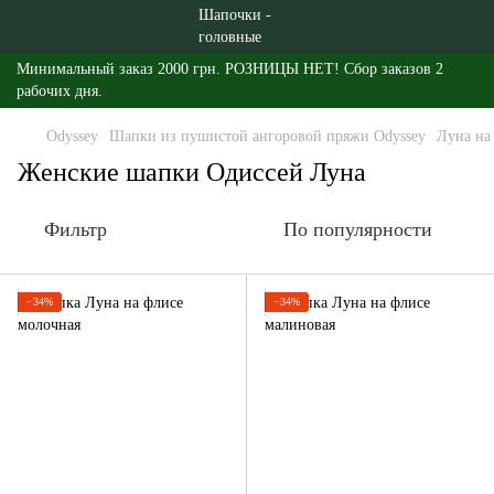
Минимальный заказ 2000 грн. РОЗНИЦЫ НЕТ! Сбор заказов 2
рабочих дня.
Odyssey
Шапки из пушистой ангоровой пряжи Odyssey
Луна на
Женские шапки Одиссей Луна
Фильтр
По популярности
−34%
−34%