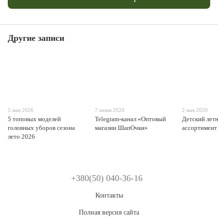
Другие записи
5 мая 2026
7 июня 2020
2 мая 2020
5 топовых моделей
Telegram-канал «Оптовый
Детский лет
головных уборов сезона
магазин ШапОчки»
ассортимент
лето 2026
+380(50) 040-36-16
Контакты
Полная версия сайта