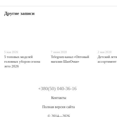
Другие записи
5 мая 2026
7 июня 2020
2 мая 2020
5 топовых моделей
Telegram-канал «Оптовый
Детский лет
головных уборов сезона
магазин ШапОчки»
ассортимент
лето 2026
+380(50) 040-36-16
Контакты
Полная версия сайта
© 2014—2026