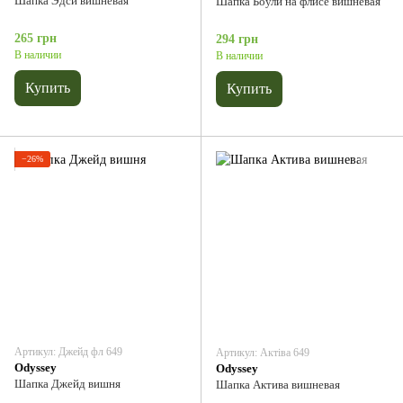
Шапка Эдси вишневая
Шапка Боули на флисе вишневая
265 грн
294 грн
В наличии
В наличии
Купить
Купить
−26%
Артикул: Джейд фл 649
Артикул: Актіва 649
Odyssey
Odyssey
Шапка Джейд вишня
Шапка Актива вишневая