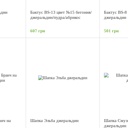
ьдин
Бактус BS-13 цвет №15 бегония/
Бактус BS-8
джеральдин/пудра/абрикос
джеральдин
607 грн
501 грн
нч на
Шапка Эльба джеральдин
Шапка Смузи
джеральдин