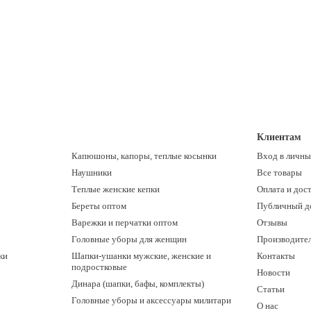
Клиентам
Капюшоны, капоры, теплые косынки
Вход в личны
Наушники
Все товары
Теплые женские кепки
Оплата и дос
Береты оптом
Публичный д
Варежки и перчатки оптом
Отзывы
Головные уборы для женщин
Производите
ки
Шапки-ушанки мужские, женские и
Контакты
подростковые
Новости
Динара (шапки, бафы, комплекты)
Статьи
Головные уборы и аксессуары милитари
О нас