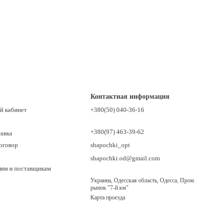
Контактная информация
й кабинет
+380(50) 040-36-16
+380(97) 463-39-62
тавка
оговор
shapochki_opt
shapochki.od@gmail.com
лям и поставщикам
Украина, Одесская область, Одесса, Пром.
рынок "7-й км"
Карта проезда