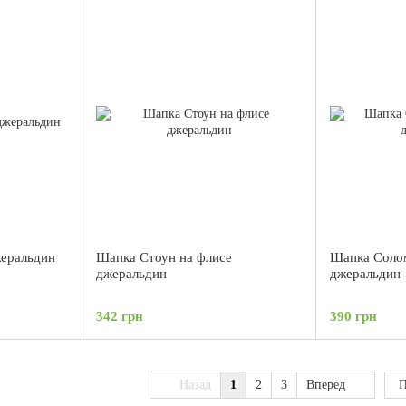
жеральдин
Шапка Стоун на флисе
Шапка Солом
джеральдин
джеральдин
342 грн
390 грн
Назад
1
2
3
Вперед
П