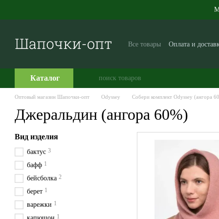
Перейти к основному контенту
М
Все товары
Оплата и достав
Производителям и поставщ
Часто задаваемые вопросы
Каталог
Оптовый магазин Шапочки-опт
Odyssey
Собери комплект Odyssey (ангора 6
Джеральдин (ангора 60%)
Вид изделия
3
бактус
1
бафф
2
бейсболка
1
берет
1
варежки
1
капюшон