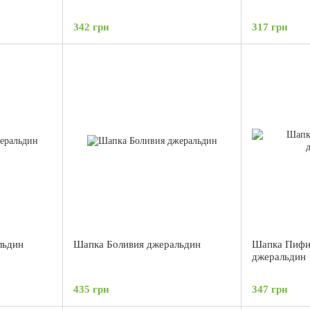
342 грн
317 грн
льдин
Шапка Боливия джеральдин
Шапка Пифи
джеральдин
435 грн
347 грн