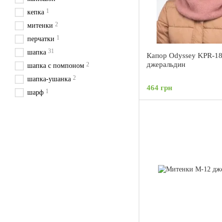
1
кепка
2
митенки
1
перчатки
31
шапка
Капор Odyssey KPR-1
джеральдин
2
шапка с помпоном
2
шапка-ушанка
464 грн
1
шарф