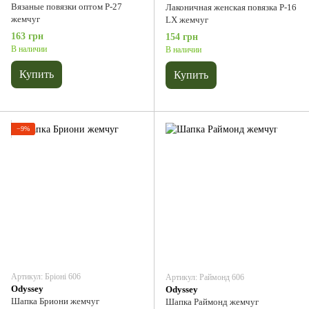
Вязаные повязки оптом Р-27
Лаконичная женская повязка P-16
жемчуг
LX жемчуг
163 грн
154 грн
В наличии
В наличии
Купить
Купить
−9%
Артикул: Бріоні 606
Артикул: Раймонд 606
Odyssey
Odyssey
Шапка Бриони жемчуг
Шапка Раймонд жемчуг