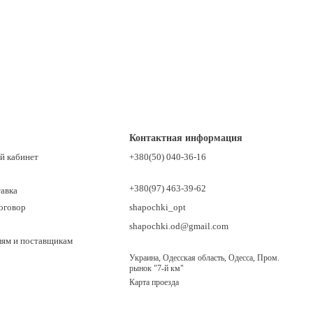
Контактная информация
й кабинет
+380(50) 040-36-16
+380(97) 463-39-62
тавка
оговор
shapochki_opt
shapochki.od@gmail.com
лям и поставщикам
Украина, Одесская область, Одесса, Пром.
рынок "7-й км"
Карта проезда