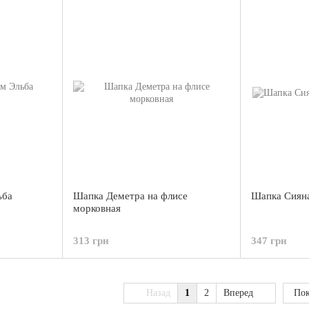
ьба
Шапка Деметра на флисе
Шапка Сияна
морковная
313 грн
347 грн
Назад
1
2
Вперед
Пок