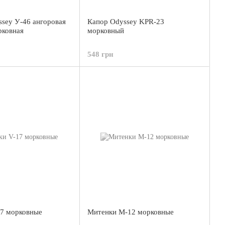
sey У-46 ангоровая
Капор Odyssey KPR-23
рковная
морковный
548 грн
7 морковные
Митенки М-12 морковные