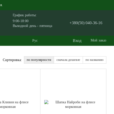
я.
График работы:
9:00-18:00
+380(50) 040-36-16
Выходной день - пятница
Вход
Мой заказ
Рус
по популярности
сначала дешевле
по названию
Сортировка: