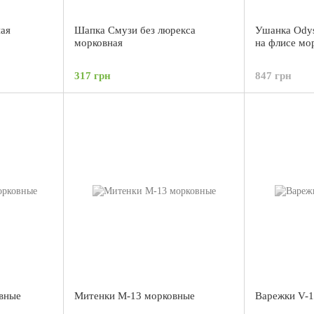
ая
Шапка Смузи без люрекса
Ушанка Odys
морковная
на флисе мо
317 грн
847 грн
вные
Митенки М-13 морковные
Варежки V-1