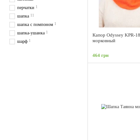
1
перчатки
11
шапка
1
шапка с помпоном
1
шапка-ушанка
Капор Odyssey KPR-1
морковный
1
шарф
464 грн