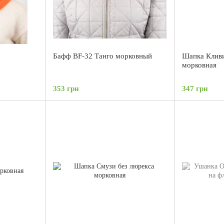
8
Бафф BF-32 Танго морковный
Шапка Кливи
морковная
353 грн
347 грн