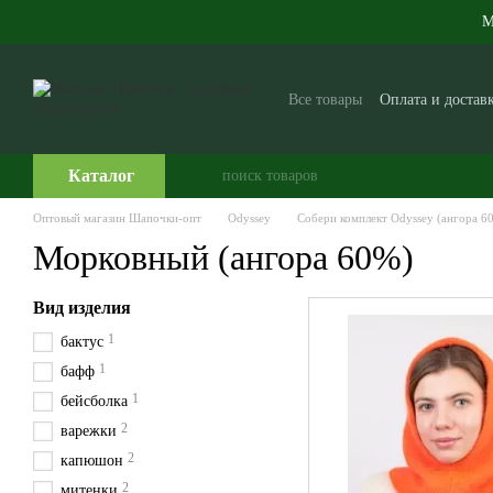
Перейти к основному контенту
М
Все товары
Оплата и достав
Производителям и поставщ
Часто задаваемые вопросы
Каталог
Оптовый магазин Шапочки-опт
Odyssey
Собери комплект Odyssey (ангора 6
Морковный (ангора 60%)
Вид изделия
1
бактус
1
бафф
1
бейсболка
2
варежки
2
капюшон
2
митенки