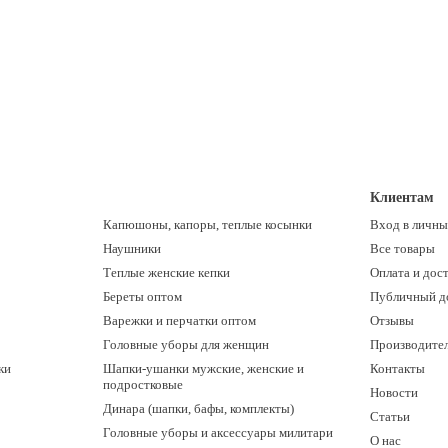
Клиентам
Капюшоны, капоры, теплые косынки
Вход в личны
Наушники
Все товары
Теплые женские кепки
Оплата и дос
Береты оптом
Публичный д
Варежки и перчатки оптом
Отзывы
Головные уборы для женщин
Производите
ки
Шапки-ушанки мужские, женские и
Контакты
подростковые
Новости
Динара (шапки, бафы, комплекты)
Статьи
Головные уборы и аксессуары милитари
О нас