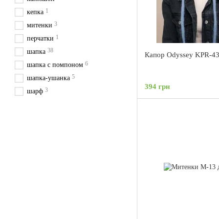
1
кепка
3
митенки
1
перчатки
38
шапка
Капор Odyssey KPR-4
6
шапка с помпоном
5
шапка-ушанка
394 грн
3
шарф