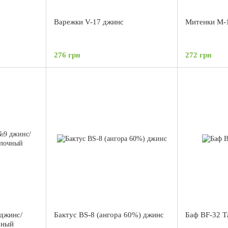
Варежки V-17 джинс
Митенки М-
276 грн
272 грн
 джинс/
Бактус BS-8 (ангора 60%) джинс
Баф BF-32 Т
чный