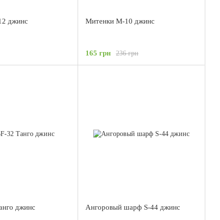
12 джинс
Митенки М-10 джинс
165 грн
236 грн
анго джинс
Ангоровый шарф S-44 джинс