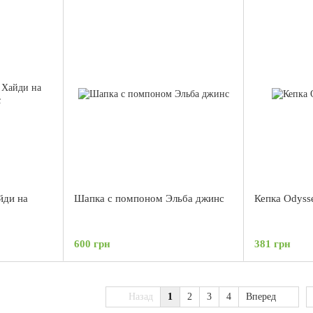
йди на
Шапка с помпоном Эльба джинс
Кепка Odyss
600 грн
381 грн
Назад
1
2
3
4
Вперед