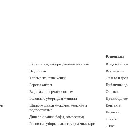
Клиентам
Капюшоны, капоры, теплые косынки
Вход в личны
Наушники
Все товары
Теплые женские кепки
Оплата и дос
Береты оптом
Публичный д
Варежки и перчатки оптом
Отзывы
Головные уборы для женщин
Производите
ки
Шапки-ушанки мужские, женские и
Контакты
подростковые
Новости
Динара (шапки, бафы, комплекты)
Статьи
Головные уборы и аксессуары милитари
О нас