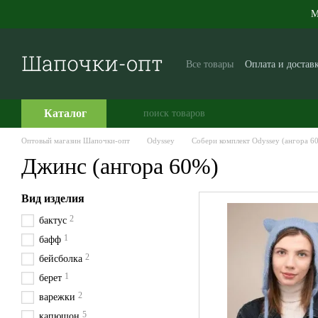
Перейти к основному контенту
М
Все товары
Оплата и достав
Производителям и поставщ
Часто задаваемые вопросы
Каталог
Оптовый магазин Шапочки-опт
Odyssey
Собери комплект Odyssey (ангора 6
Джинс (ангора 60%)
Вид изделия
2
бактус
1
бафф
2
бейсболка
1
берет
2
варежки
5
капюшон