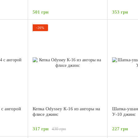
501 грн
353 грн
−26%
 с ангорой
Кепка Odyssey К-16 из ангоры на
Шапка-ушанк
флисе джинс
У-10 джинс
317 грн
227 грн
430 грн