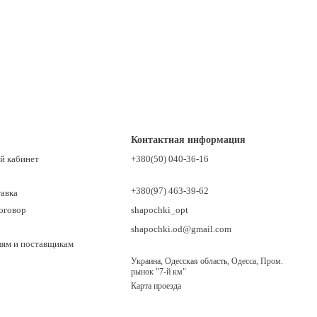
Контактная информация
й кабинет
+380(50) 040-36-16
+380(97) 463-39-62
тавка
оговор
shapochki_opt
shapochki.od@gmail.com
лям и поставщикам
Украина, Одесская область, Одесса, Пром.
рынок "7-й км"
Карта проезда