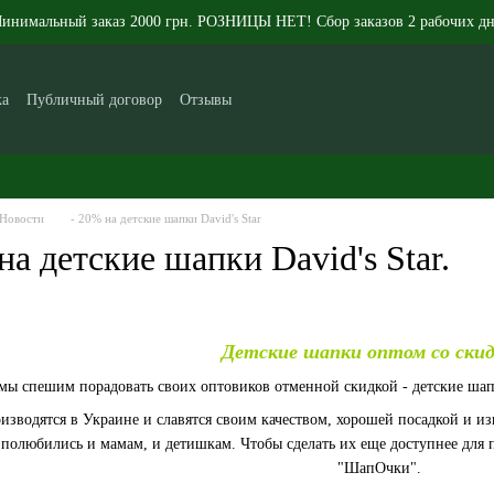
инимальный заказ 2000 грн. РОЗНИЦЫ НЕТ! Сбор заказов 2 рабочих дн
ка
Публичный договор
Отзывы
икам
Контакты
Новости
Статьи
О нас
Новости
- 20% на детские шапки David's Star
а детские шапки David's Star.
Детские шапки оптом со ски
мы спешим порадовать своих оптовиков отменной скидкой - детские шапк
зводятся в Украине и славятся своим качеством, хорошей посадкой и и
о полюбились и мамам, и детишкам. Чтобы сделать их еще доступнее для 
"ШапОчки".