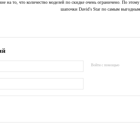
е на то, что количество моделей по скидке очень ограничено. По этому р
шапочки David's Star по самым выгодным
ий
Войти с помощью