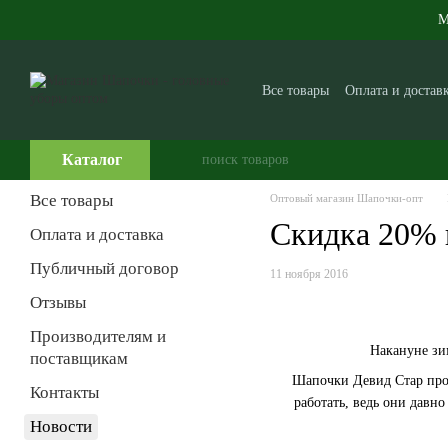
Перейти к основному контенту
М
Все товары
Оплата и достав
Производителям и поставщ
Часто задаваемые вопросы
Каталог
Все товары
Оптовый магазин Шапочки-опт
Скидка 20% н
Оплата и доставка
Публичный договор
11 ноября 2016
Отзывы
Производителям и
Накануне зи
поставщикам
Шапочки Девид Стар прои
Контакты
работать, ведь они давн
Новости