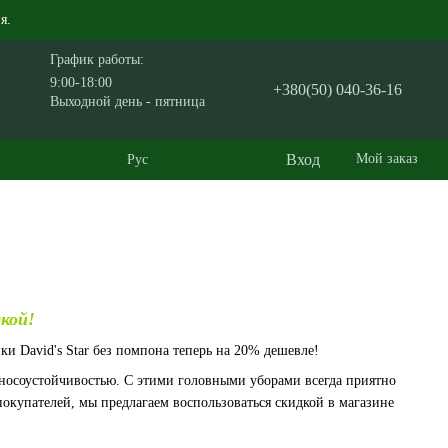
я.
График работы:
9:00-18:00
+380(50) 040-36-16
Выходной день - пятница
Вход
Мой заказ
Рус
дкой!
и David's Star без помпона теперь на 20% дешевле!
зносоустойчивостью. С этими головными уборами всегда приятно
покупателей, мы предлагаем воспользоваться скидкой в магазине