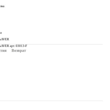
лка
на
&AVER
AVER арт. 03013-F
нтия
Возврат