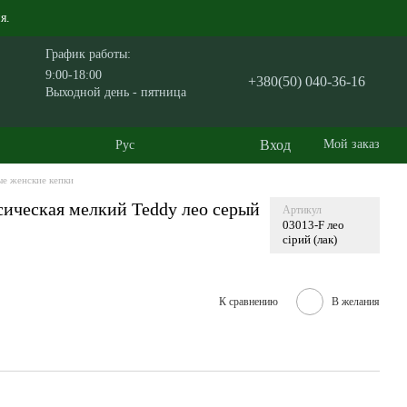
я.
График работы:
9:00-18:00
+380(50) 040-36-16
Выходной день - пятница
Вход
Мой заказ
Рус
е женские кепки
сическая мелкий Teddy лео серый
Артикул
03013-F лео
сірий (лак)
К сравнению
В желания