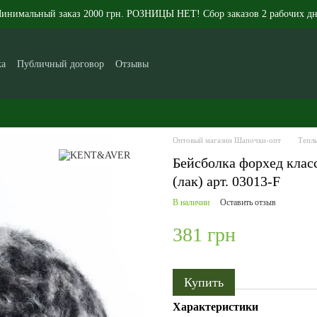
инимальный заказ 2000 грн. РОЗНИЦЫ НЕТ! Сбор заказов 2 рабочих дн
ка
Публичный договор
Отзывы
икам
Контакты
Новости
Статьи
О нас
Оптовый магазин Шапочки-опт
Теплы
Бейсболка форхед клас
(лак) арт. 03013-F
В наличии
Оставить отзыв
381 грн
Купить
Характеристики