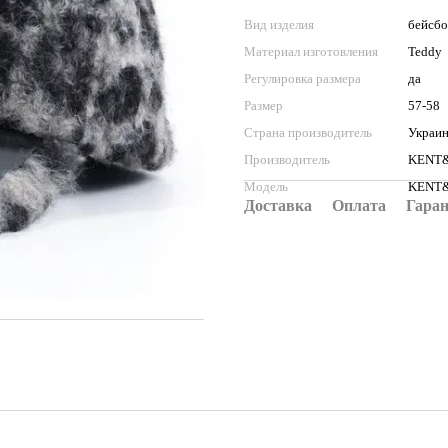
Вид изделия
бейсбо
Материал изготовления
Teddy
Регулировка размера
да
Размер
57-58
Страна производитель
Украи
Производитель
KENT
Модель
KENT&
Доставка
Оплата
Гара