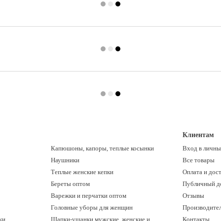
Клиентам
Капюшоны, капоры, теплые косынки
Вход в личны
Наушники
Все товары
Теплые женские кепки
Оплата и дос
Береты оптом
Публичный д
Варежки и перчатки оптом
Отзывы
Головные уборы для женщин
Производите
ки
Шапки-ушанки мужские, женские и
Контакты