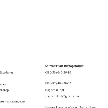
Контактная информация
й кабинет
+380(50) 040-36-16
+380(97) 463-39-62
тавка
оговор
shapochki_opt
shapochki.od@gmail.com
лям и поставщикам
Украина, Одесская область, Одесса, Пром.