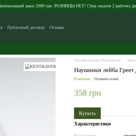
инимальный заказ 2000 грн. РОЗНИЦЫ НЕТ! Сбор заказов 2 рабочих дн
ка
Публичный договор
Отзывы
икам
Контакты
Новости
Статьи
О нас
Оптовый магазин Шапочки-опт
Науш
Наушники лейба Греет 
В наличии
Оставить отзыв
358 грн
Купить
Характеристики
Вид изделия
наушн