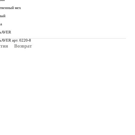
твенный мех
ный
на
&AVER
AVER арт. 0220-8
нтия
Возврат