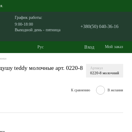
я.
График работы:
9:00-18:00
+380(50) 040-36-16
Выходной день - пятница
Вход
Мой заказ
Рус
ники
душу teddy молочные арт. 0220-8
Артикул
0220-8 молочний
К сравнению
В желания
ики