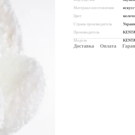
Материал изготовления
искусс
Цвет
молоч
Страна производитель
Украи
Производитель
KENT
Модель
KENT&
Доставка
Оплата
Гара