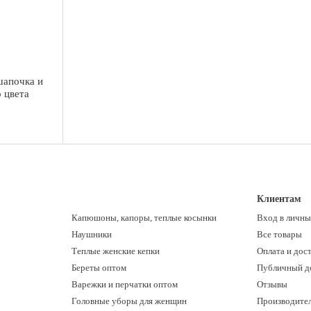
шапочка и
 цвета
Клиентам
Капюшоны, капоры, теплые косынки
Вход в личны
Наушники
Все товары
Теплые женские кепки
Оплата и дос
Береты оптом
Публичный д
Варежки и перчатки оптом
Отзывы
Головные уборы для женщин
Производите