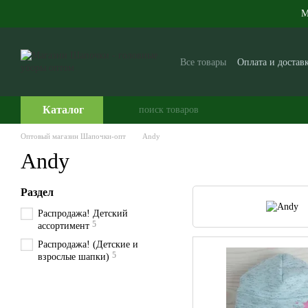
Перейти к основному контенту
М
Все товары
Оплата и достав
Производителям и поставщ
Часто задаваемые вопросы
Каталог
Оптовый магазин Шапочки-опт
Andy
Andy
Раздел
Распродажа! Детский
5
ассортимент
Распродажа! (Детские и
5
взрослые шапки)