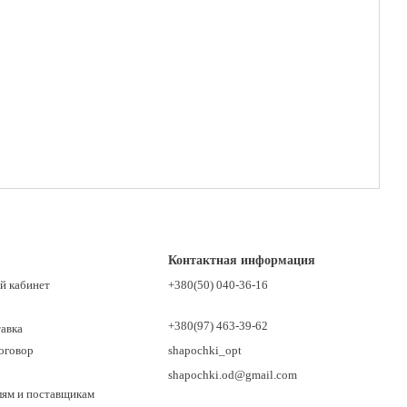
Контактная информация
й кабинет
+380(50) 040-36-16
+380(97) 463-39-62
тавка
оговор
shapochki_opt
shapochki.od@gmail.com
лям и поставщикам