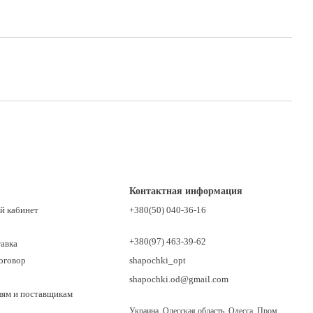
Контактная информация
й кабинет
+380(50) 040-36-16
+380(97) 463-39-62
тавка
оговор
shapochki_opt
shapochki.od@gmail.com
лям и поставщикам
Украина, Одесская область, Одесса, Пром.