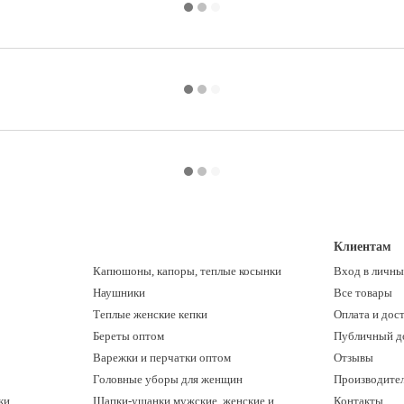
Клиентам
Капюшоны, капоры, теплые косынки
Вход в личны
Наушники
Все товары
Теплые женские кепки
Оплата и дос
Береты оптом
Публичный д
Варежки и перчатки оптом
Отзывы
Головные уборы для женщин
Производите
ки
Шапки-ушанки мужские, женские и
Контакты