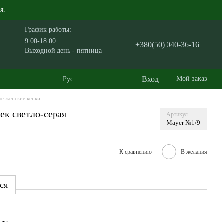
я.
График работы:
9:00-18:00
+380(50) 040-36-16
Выходной день - пятница
Вход
Мой заказ
Рус
е женские кепки
ек светло-серая
Артикул
Mayer №1/9
К сравнению
В желания
ся
лка