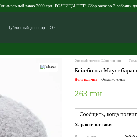
инимальный заказ 2000 грн. РОЗНИЦЫ НЕТ! Сбор заказов 2 рабочих дн
ка
Публичный договор
Отзывы
икам
Контакты
Новости
Статьи
О нас
Оптовый магазин Шапочки-опт
Теплы
Бейсболка Mayer бараш
Нет в наличии
Оставить отзыв
263 грн
Сообщить, когда появит
Характеристики
Вид изделия
бейсбо