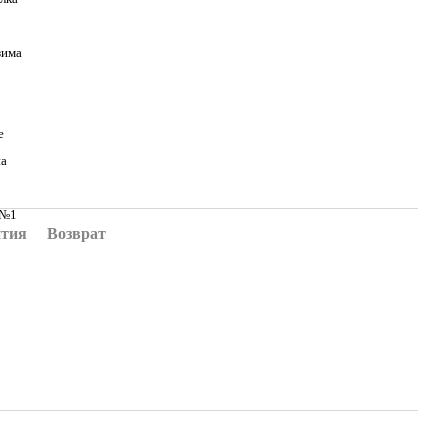
зима
e
на
 №1
нтия
Возврат