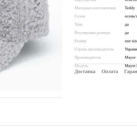
Материал изготовления
Teddy
Сезон
осень/
Уши
да
Регулировка размера
да
Размер
one siz
Страна производитель
Украи
Производитель
Mayer
Модель
Mayer
Доставка
Оплата
Гара