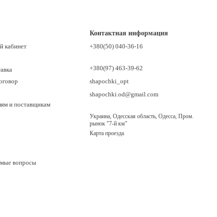
Контактная информация
й кабинет
+380(50) 040-36-16
+380(97) 463-39-62
тавка
оговор
shapochki_opt
shapochki.od@gmail.com
лям и поставщикам
Украина, Одесская область, Одесса, Пром.
рынок "7-й км"
Карта проезда
емые вопросы