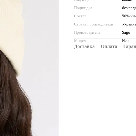
Подкладка
без под
Состав
50% vis
Страна производитель
Украин
Производитель
Sago
Модель
Neo
Доставка
Оплата
Гара