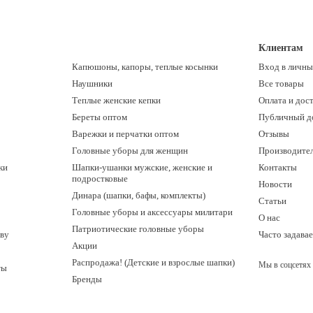
Клиентам
Капюшоны, капоры, теплые косынки
Вход в личны
Наушники
Все товары
Теплые женские кепки
Оплата и дос
Береты оптом
Публичный д
Варежки и перчатки оптом
Отзывы
Головные уборы для женщин
Производите
ки
Шапки-ушанки мужские, женские и
Контакты
подростковые
Новости
Динара (шапки, бафы, комплекты)
Статьи
Головные уборы и аксессуары милитари
О нас
Патриотические головные уборы
ову
Часто задава
Акции
Распродажа! (Детские и взрослые шапки)
Мы в соцсетях
ты
Бренды