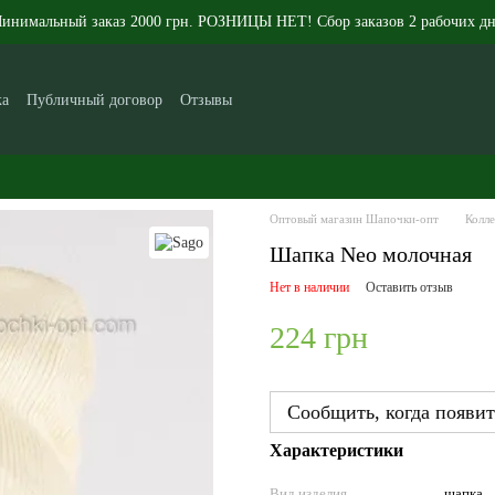
инимальный заказ 2000 грн. РОЗНИЦЫ НЕТ! Сбор заказов 2 рабочих дн
ка
Публичный договор
Отзывы
икам
Контакты
Новости
Статьи
О нас
Оптовый магазин Шапочки-опт
Колле
Шапка Neo молочная
Нет в наличии
Оставить отзыв
224 грн
Сообщить, когда появит
Характеристики
Вид изделия
шапка