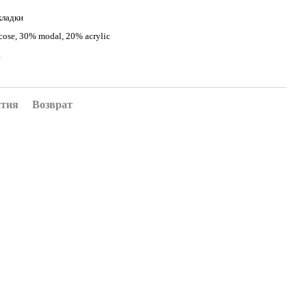
кладки
cose, 30% modal, 20% acrylic
а
нтия
Возврат