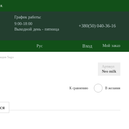
я.
График работы:
9:00-18:00
+380(50) 040-36-16
Выходной день - пятница
Вход
Мой заказ
Рус
кция Sago
Артикул
Neo milk
К сравнению
В желания
ся