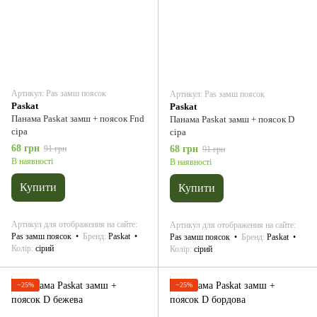
Артикул: Pas замш поясок
Артикул: Pas замш поясок
Paskat
Paskat
Панама Paskat замш + поясок Fnd
Панама Paskat замш + поясок D
сіра
сіра
68 грн
91 грн
68 грн
91 грн
В наявності
В наявності
Купити
Купити
Артикул для отображения на сайте
Артикул для отображения на сайте
Pas замш поясок
Бренд
Paskat
Pas замш поясок
Бренд
Paskat
Колір
сірий
Колір
сірий
−25%
−25%