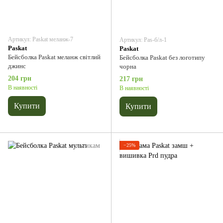
Артикул: Paskat меланж-7
Артикул: Pas-б/л-1
Paskat
Paskat
Бейсболка Paskat меланж світлий
Бейсболка Paskat без логотипу
джинс
чорна
204 грн
217 грн
В наявності
В наявності
Купити
Купити
−25%