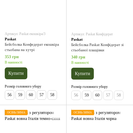
Артикул: Paskat екошкіра/3
Артикул: Paskat Конфідерат
Paskat
Paskat
Бейсболка Конфедерат екошкіра
Бейсболка Paskat Конфідерат зі
стьобана на хутрі
стьобаної плащівки
353 грн
340 грн
В наявності
В наявності
Купити
Купити
Розмір головного убору
Розмір головного убору
56
59
60
57
58
56
59
60
57
58
ОСІНЬ/ЗИМА
ОСІНЬ/ЗИМА