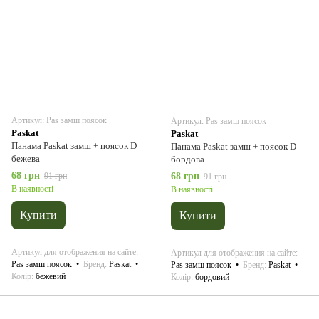
Артикул: Pas замш поясок
Артикул: Pas замш поясок
Paskat
Paskat
Панама Paskat замш + поясок D
Панама Paskat замш + поясок D
бежева
бордова
68 грн
91 грн
68 грн
91 грн
В наявності
В наявності
Купити
Купити
Артикул для отображения на сайте
Артикул для отображения на сайте
Pas замш поясок
Бренд
Paskat
Pas замш поясок
Бренд
Paskat
Колір
бежевий
Колір
бордовий