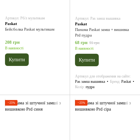
Артикул: Pб/л мультикам
Артикул: Pas замш вышивка
Paskat
Paskat
Бейсболка Paskat мультикам
Панама Paskat замш + вишивка
Prd пудра
208 грн
68 грн
91 грн
В наявності
В наявності
Купити
Купити
Артикул для отображения на сайте
Pas замш вышивка
Бренд
Paskat
Колір
пудра
−25%
−25%