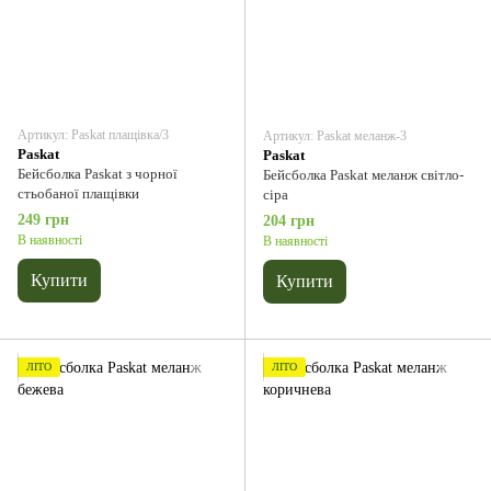
Артикул: Paskat плащівка/3
Артикул: Paskat меланж-3
Paskat
Paskat
Бейсболка Paskat з чорної
Бейсболка Paskat меланж світло-
стьобаної плащівки
сіра
249 грн
204 грн
В наявності
В наявності
Купити
Купити
ЛІТО
ЛІТО