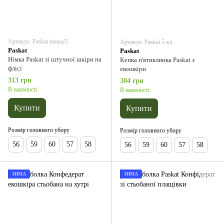
Артикул: Paskat німка/5
Артикул: Paskat 5-кл
Paskat
Paskat
Німка Paskat зі штучної шкіри на
Кепка п'ятиклинка Paskat з
флісі
екошкіри
313 грн
304 грн
В наявності
В наявності
Купити
Купити
Розмір головного убору
Розмір головного убору
56
59
60
57
58
56
59
60
57
58
ЗИМА
ЗИМА