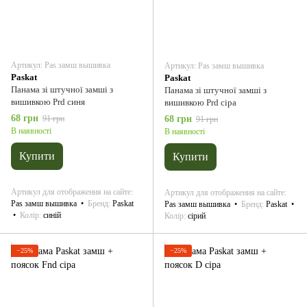
Артикул: Pas замш вышивка
Артикул: Pas замш вышивка
Paskat
Paskat
Панама зі штучної замші з
Панама зі штучної замші з
вишивкою Prd синя
вишивкою Prd сіра
68 грн
91 грн
68 грн
91 грн
В наявності
В наявності
Купити
Купити
Артикул для отображения на сайте
Артикул для отображения на сайте
Pas замш вышивка
Бренд
Paskat
Pas замш вышивка
Бренд
Paskat
Колір
синій
Колір
сірий
−25%
−25%