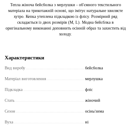
Тепла жіноча бейсболка з мерлушки - об'ємного текстильного
матеріала на трикотажній основі, що імітує натуральне хвилясте
хутро. Кепка утеплена підкладкою із флісу. Розмірний ряд
складається із двох розмірів (M, L). Модна бейсблка в
оригінальному виконанні доповнить осінній образ та захистить від
холоду.
Характеристики
Вид виробу
бейсболка
Матеріал виготовлення
мерлушка
Підкладка
фліс
Стать
жіночий
Сезон
осінь/зима
Вуха
ні