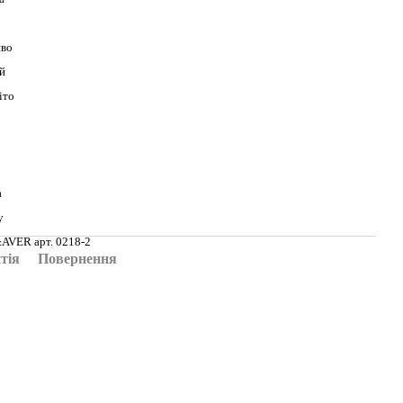
во
й
іто
а
y
VER арт. 0218-2
тія
Повернення