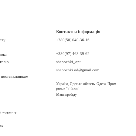
Контактна інформація
нету
+380(50) 040-36-16
+380(97) 463-39-62
авка
говір
shapochki_opt
shapochki.od@gmail.com
 постачальникам
Україна, Одеська область, Одеса, Пром.
ринок "7-й км"
Мапа проїзду
ні питання
ах