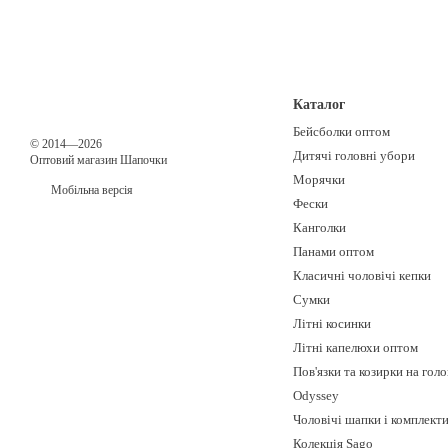
Каталог
Бейсболки оптом
© 2014—2026
Дитячі головні убори
Оптовий магазин Шапочки
Морячки
Мобільна версія
Фески
Канголки
Панами оптом
Класичні чоловічі кепки
Сумки
Літні косинки
Літні капелюхи оптом
Пов'язки та козирки на гол
Odyssey
Чоловічі шапки і комплект
Колекція Sago