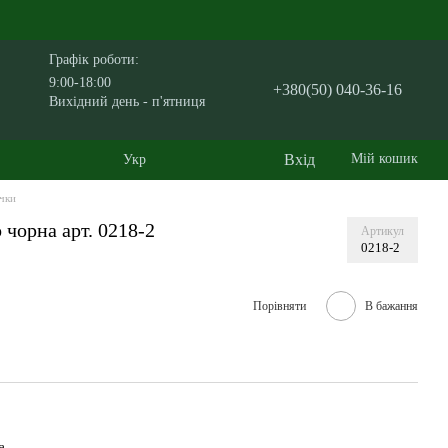
Графік роботи:
9:00-18:00
+380(50) 040-36-16
Вихідний день - п'ятниця
Вхід
Мій кошик
Укр
чки
чорна арт. 0218-2
Артикул
0218-2
Порівняти
В бажання
а