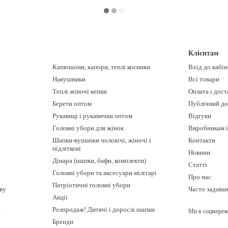
Клієнтам
Капюшони, капори, теплі косинки
Вхід до кабі
Навушники
Всі товари
Теплі жіночі кепки
Оплата і дост
Берети оптом
Публічний до
Рукавиці і рукавички оптом
Відгуки
Головні убори для жінок
Виробникам і
Шапки-вушанки чоловічі, жіночі і
Контакти
підліткові
Новини
Дінара (шапки, бафи, комплекти)
Статті
Головні убори та аксесуари мілітарі
Про нас
Патріотичні головні убори
ову
Часто задава
Акції
Розпродаж! Дитячі і дорослі шапки
Ми в соцмереж
и
Бренди