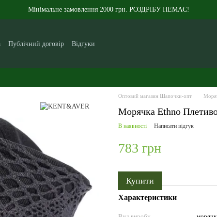
Мінімальне замовлення 2000 грн. РОЗДРІБУ НЕМАЄ!
а
Публічний договір
Відгуки
кам
Контакти
Новини
Статті
Про нас
Оптовий магазин Шапочки-опт
Моря
Морячка Ethno Плетиво 
В наявності
Написати відгук
783 грн
Купити
Характеристики
Вид виробу
морячк