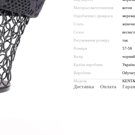
Матеріал виготовлення
котон
Оздоблення і прикраси
мережи
Стать
жіночи
Сезон
весна/л
Регулювання розміру
так
Розміри
57-58
Колір
чорний
Країна виробник
Україн
Виробник
Odysse
Модель
KENT&A
Доставка
Оплата
Гаран