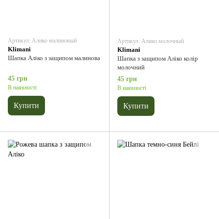
Артикул: Алико малиновый
Артикул: Алико молочный
Klimani
Klimani
Шапка Аліко з защипом малинова
Шапка з защипом Аліко колір
молочний
45 грн
45 грн
В наявності
В наявності
Купити
Купити