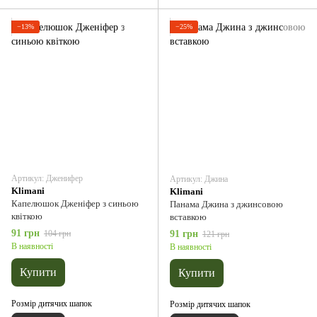
−13%
−25%
Артикул: Дженифер
Артикул: Джина
Klimani
Klimani
Капелюшок Дженіфер з синьою
Панама Джина з джинсовою
квіткою
вставкою
91 грн
104 грн
91 грн
121 грн
В наявності
В наявності
Купити
Купити
Розмір дитячих шапок
Розмір дитячих шапок