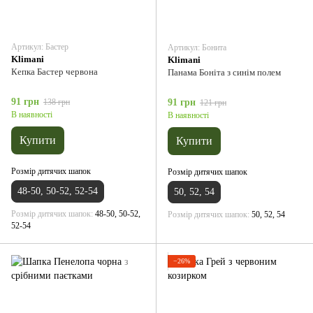
Артикул: Бастер
Артикул: Бонита
Klimani
Klimani
Кепка Бастер червона
Панама Боніта з синім полем
91 грн
138 грн
91 грн
121 грн
В наявності
В наявності
Купити
Купити
Розмір дитячих шапок
Розмір дитячих шапок
48-50, 50-52, 52-54
50, 52, 54
Розмір дитячих шапок
48-50, 50-52,
Розмір дитячих шапок
50, 52, 54
52-54
−26%