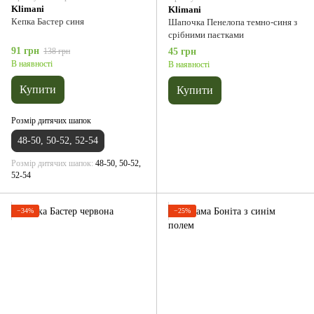
Klimani
Klimani
Кепка Бастер синя
Шапочка Пенелопа темно-синя з
срібними паєтками
91 грн
138 грн
45 грн
В наявності
В наявності
Купити
Купити
Розмір дитячих шапок
48-50, 50-52, 52-54
Розмір дитячих шапок
48-50, 50-52,
52-54
−34%
−25%