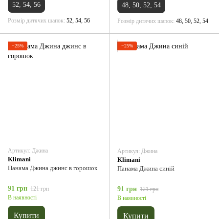
52, 54, 56
48, 50, 52, 54
Розмір дитячих шапок
52, 54, 56
Розмір дитячих шапок
48, 50, 52, 54
−25%
−25%
Артикул: Джина
Артикул: Джина
Klimani
Klimani
Панама Джина джинс в горошок
Панама Джина синій
91 грн
121 грн
91 грн
121 грн
В наявності
В наявності
Купити
Купити