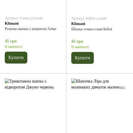
Артикул: Алико розовый
Артикул: Бейли т.синий
Klimani
Klimani
Рожева шапка з защипом Аліко
Шапка темно-синя Бейлі
45 грн
45 грн
В наявності
В наявності
Купити
Купити