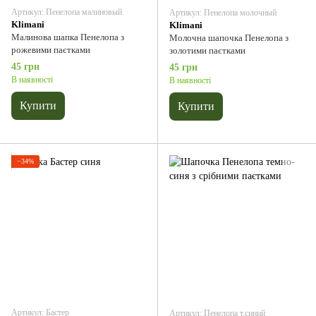
Артикул: Пенелопа малиновый
Артикул: Пенелопа молочный
Klimani
Klimani
Малинова шапка Пенелопа з
Молочна шапочка Пенелопа з
рожевими паєтками
золотими паєтками
45 грн
45 грн
В наявності
В наявності
Купити
Купити
−34%
Артикул: Бастер
Артикул: Пенелопа т.синий