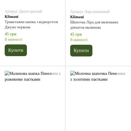
Артикул: Джуно красный
Артикул: Лира малиновый
Klimani
Klimani
Трикотажна шапка з відворотом
Шапочка Ліра для маленьких
Джуно червона
дівчаток малинова
45 грн
45 грн
В наявності
В наявності
Купити
Купити