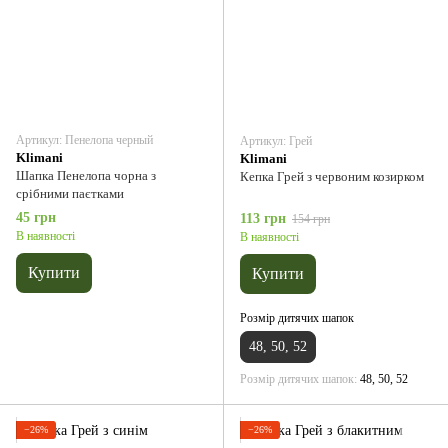
Артикул: Пенелопа черный
Артикул: Грей
Klimani
Klimani
Шапка Пенелопа чорна з
Кепка Грей з червоним козирком
срібними паєтками
45 грн
113 грн
154 грн
В наявності
В наявності
Купити
Купити
Розмір дитячих шапок
48, 50, 52
Розмір дитячих шапок
48, 50, 52
−26%
−26%