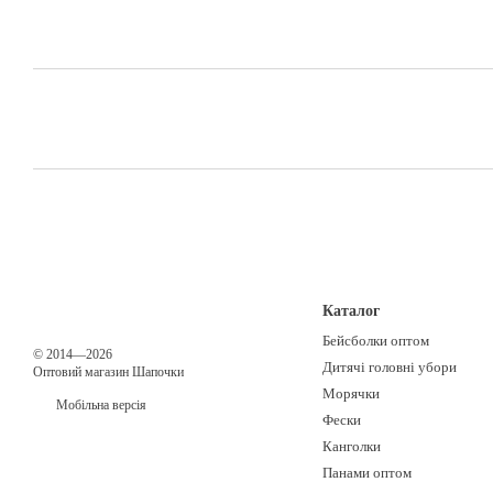
Каталог
Бейсболки оптом
© 2014—2026
Дитячі головні убори
Оптовий магазин Шапочки
Морячки
Мобільна версія
Фески
Канголки
Панами оптом