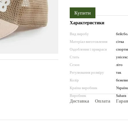
Купити
Характеристики
Вид виробу
бейсбо
Матеріал виготовлення
сітка
Оздоблення і прикраси
спорти
Стать
унісекс
Сезон
літо
Регулювання розміру
так
Колір
бежеви
Країна виробник
Україн
Виробник
Sahara
Доставка
Оплата
Гаран