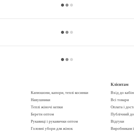
Клієнтам
Капюшони, капори, теплі косинки
Вхід до кабі
Навушники
Всі товари
Теплі жіночі кепки
Оплата і дост
Берети оптом
Публічний до
Рукавиці і рукавички оптом
Відгуки
Головні убори для жінок
Виробникам і