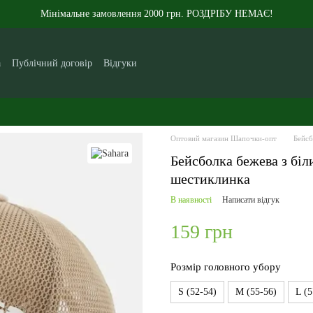
Мінімальне замовлення 2000 грн. РОЗДРІБУ НЕМАЄ!
а
Публічний договір
Відгуки
кам
Контакти
Новини
Статті
Про нас
Оптовий магазин Шапочки-опт
Бейсб
Бейсболка бежева з біл
шестиклинка
В наявності
Написати відгук
159 грн
Розмір головного убору
S (52-54)
M (55-56)
L (5