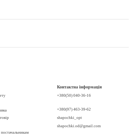
Контактна інформація
нету
+380(50) 040-36-16
+380(97) 463-39-62
авка
говір
shapochki_opt
shapochki.od@gmail.com
 постачальникам