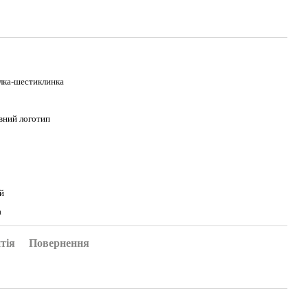
лка-шестиклинка
вний логотип
й
а
тія
Повернення