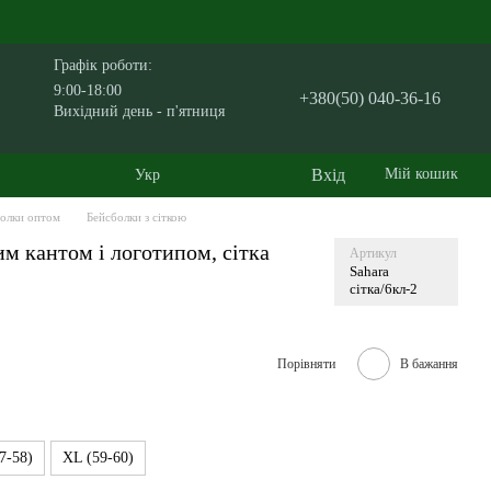
Графік роботи:
9:00-18:00
+380(50) 040-36-16
Вихідний день - п'ятниця
Вхід
Мій кошик
Укр
олки оптом
Бейсболки з сіткою
им кантом і логотипом, сітка
Артикул
Sahara
сітка/6кл-2
Порівняти
В бажання
7-58)
XL (59-60)