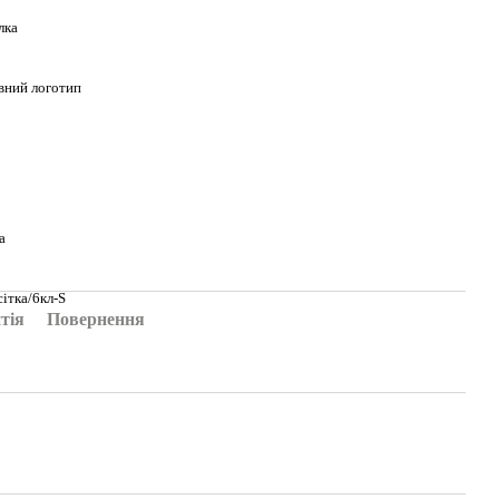
лка
вний логотип
а
сітка/6кл-S
тія
Повернення