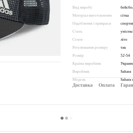
Вид виробу
бейсбо
Матеріал виготовлення
сітка
Оздоблення і прикраси
спорти
Стать
унісекс
Сезон
літо
Регулювання розміру
так
Розмір
52-54
Країна виробник
Украин
Виробник
Sahara
Модель
Sahara 
Доставка
Оплата
Гаран