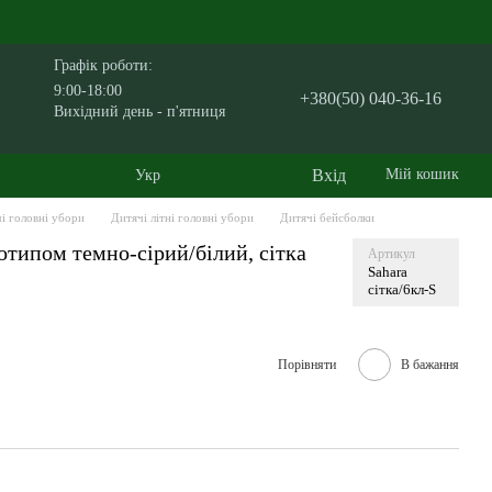
Графік роботи:
9:00-18:00
+380(50) 040-36-16
Вихідний день - п'ятниця
Вхід
Мій кошик
Укр
і головні убори
Дитячі літні головні убори
Дитячі бейсболки
отипом темно-сірий/білий, сітка
Артикул
Sahara
сітка/6кл-S
Порівняти
В бажання