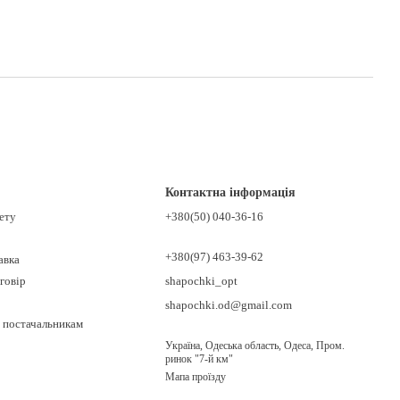
Контактна інформація
нету
+380(50) 040-36-16
+380(97) 463-39-62
авка
говір
shapochki_opt
shapochki.od@gmail.com
 постачальникам
Україна, Одеська область, Одеса, Пром.
ринок "7-й км"
Мапа проїзду