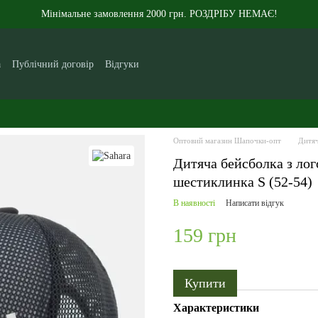
Мінімальне замовлення 2000 грн. РОЗДРІБУ НЕМАЄ!
а
Публічний договір
Відгуки
кам
Контакти
Новини
Статті
Про нас
Оптовий магазин Шапочки-опт
Дитяч
Дитяча бейсболка з лог
шестиклинка S (52-54)
В наявності
Написати відгук
159 грн
Купити
Характеристики