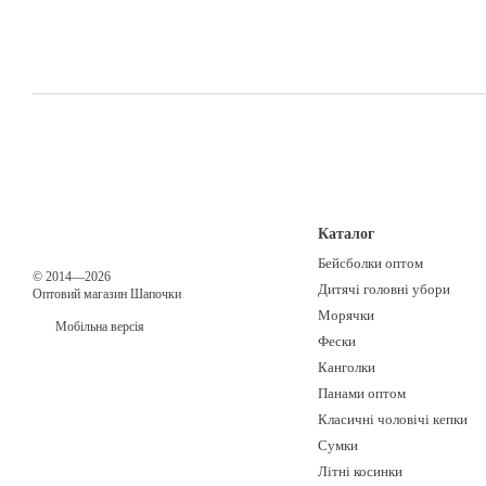
Каталог
Бейсболки оптом
© 2014—2026
Дитячі головні убори
Оптовий магазин Шапочки
Морячки
Мобільна версія
Фески
Канголки
Панами оптом
Класичні чоловічі кепки
Сумки
Літні косинки