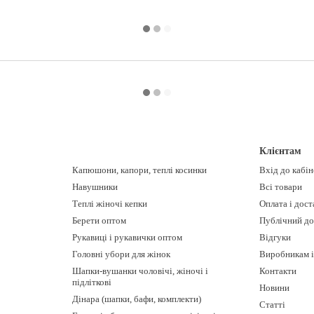
Клієнтам
Капюшони, капори, теплі косинки
Вхід до кабі
Навушники
Всі товари
Теплі жіночі кепки
Оплата і дост
Берети оптом
Публічний до
Рукавиці і рукавички оптом
Відгуки
Головні убори для жінок
Виробникам і
Шапки-вушанки чоловічі, жіночі і
Контакти
підліткові
Новини
Дінара (шапки, бафи, комплекти)
Статті