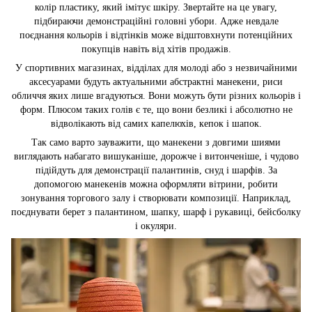
колір пластику, який імітує шкіру. Звертайте на це увагу,
підбираючи демонстраційні головні убори. Адже невдале
поєднання кольорів і відтінків може відштовхнути потенційних
покупців навіть від хітів продажів.
У спортивних магазинах, відділах для молоді або з незвичайними
аксесуарами будуть актуальними абстрактні манекени, риси
обличчя яких лише вгадуються. Вони можуть бути різних кольорів і
форм. Плюсом таких голів є те, що вони безликі і абсолютно не
відволікають від самих капелюхів, кепок і шапок.
Так само варто зауважити, що манекени з довгими шиями
виглядають набагато вишуканіше, дорожче і витонченіше, і чудово
підійдуть для демонстрації палантинів, снуд і шарфів. За
допомогою манекенів можна оформляти вітрини, робити
зонування торгового залу і створювати композиції. Наприклад,
поєднувати берет з палантином, шапку, шарф і рукавиці, бейсболку
і окуляри.