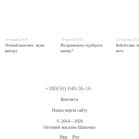
14 травня 2020
10 квітня 2018
22 березня 20
Літный капелюх: муки
Як правильно підібрати
Бейсболки: як
вибору
шапку?
кого
+380(50) 040-36-16
Контакти
Повна версія сайту
© 2014—2026
Оптовий магазин Шапочки
Укр
Рус