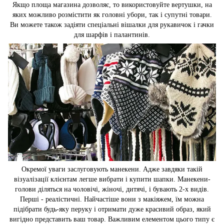
Якщо площа магазина дозволяє, то використовуйте вертушки, на
яких можливо розмістити як головні убори, так і супутні товари.
Ви можете також задіяти спеціальні вішалки для рукавичок і гачки
для шарфів і палантинів.
Окремої уваги заслуговують манекени. Адже завдяки такій
візуалізації клієнтам легше вибрати і купити шапки. Манекени-
голови діляться на чоловічі, жіночі, дитячі, і бувають 2-х видів.
Перші - реалістичні. Найчастіше вони з макіяжем, їм можна
підібрати будь-яку перуку і отримати дуже красивий образ, який
вигідно представить ваш товар. Важливим елементом цього типу є