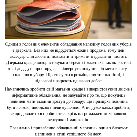
Одним з головних елементів обладнання магазину головних уборів
є дзеркала. Без них не відбудеться жодна продажа, тому цей
аксесуар слід любити, поважати й тримати в ідеальній чистоті.
Дзеркала краще використовувати середні і маленькі, так як ростові
хоч і додадуть простору, але відвернуть покупця від мети візиту -
головного убору. Що стосується розміщення то і настінні, і
підлогові працюють однаково добре.
Намагаючись зробити свій магазин краще і використовуючи якісне і
інформативне обладнання, не забувайте про те, що покупець
повинен мати вільний доступ до товару; що примірка повинна
бути легкою, швидкою і невимушеною. А це дуже важко зробити,
якщо доводиться пробиратися крізь нагромадження, чіпляючи
вертушки і манекенів.
Правильно і привабливо обладнаний магазин - один з багатьох
цеглинок в стіні успішного бізнесу.