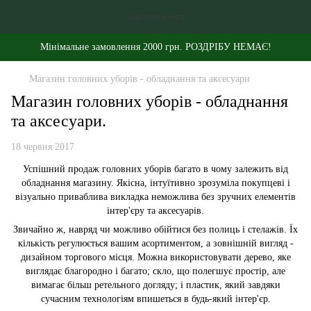
Мінімальне замовлення 2000 грн. РОЗДРІБУ НЕМАЄ!
Магазин головних уборів - обладнання та аксесуари
Магазин головних уборів - обладнання
та аксесуари.
18 червня 2017
Успішний продаж головних уборів багато в чому залежить від
обладнання магазину. Якісна, інтуїтивно зрозуміла покупцеві і
візуально приваблива викладка неможлива без зручних елементів
інтер'єру та аксесуарів.
Звичайно ж, навряд чи можливо обійтися без полиць і стелажів. Їх
кількість регулюється вашим асортиментом, а зовнішній вигляд -
дизайном торгового місця. Можна використовувати дерево, яке
виглядає благородно і багато; скло, що полегшує простір, але
вимагає більш ретельного догляду; і пластик, який завдяки
сучасним технологіям впишеться в будь-який інтер'єр.